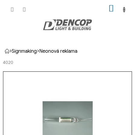
Přejít
NÁKUP
na
KOŠÍK
obsah
Signmaking
Neonová reklama
Domů
4020