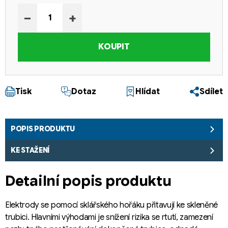
Měrná cena:
−
+
KOUPIT
Tisk
Dotaz
Hlídat
Sdílet
POPIS PRODUKTU
KE STAŽENÍ
Detailní popis produktu
Elektrody se pomocí sklářského hořáku přitavují ke skleněné
trubici. Hlavními výhodami je snížení rizika se rtutí, zamezení