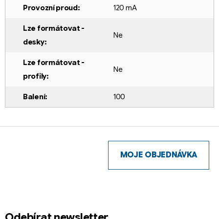
Provozní proud
:
120 mA
Lze formátovat -
Ne
desky
:
Lze formátovat -
Ne
profily
:
Balení
:
100
Z
á
p
MOJE OBJEDNÁVKA
a
t
í
Odebírat newsletter