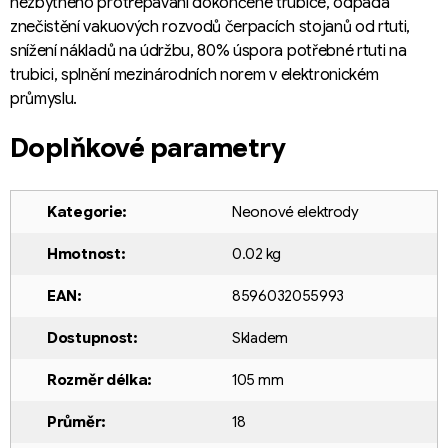
nezbytného protřepávání dokončené trubice, odpadá
znečistění vakuových rozvodů čerpacích stojanů od rtuti,
snížení nákladů na údržbu, 80% úspora potřebné rtuti na
trubici, splnění mezinárodních norem v elektronickém
průmyslu.
Doplňkové parametry
Kategorie
:
Neonové elektrody
Hmotnost
:
0.02 kg
EAN
:
8596032055993
Dostupnost
:
Skladem
Rozměr délka
:
105 mm
Průměr
:
18