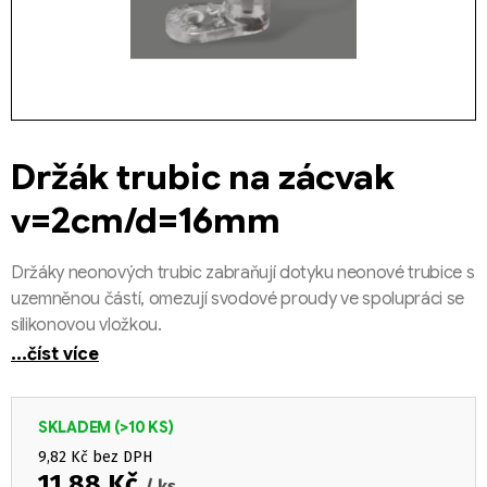
Držák trubic na zácvak
v=2cm/d=16mm
Držáky neonových trubic zabraňují dotyku neonové trubice s
uzemněnou částí, omezují svodové proudy ve spolupráci se
silikonovou vložkou.
...číst více
SKLADEM
(>10 KS)
9,82 Kč bez DPH
11,88 Kč
/ ks