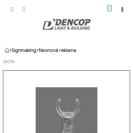
Přejít
NÁKUP
na
KOŠÍK
obsah
Signmaking
Neonová reklama
Domů
26216