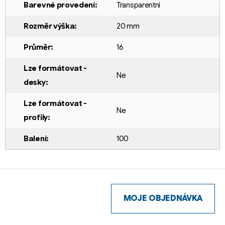
Barevné provedení
:
Transparentní
Rozměr výška
:
20 mm
Průměr
:
16
Lze formátovat -
Ne
desky
:
Lze formátovat -
Ne
profily
:
Balení
:
100
Z
á
p
MOJE OBJEDNÁVKA
a