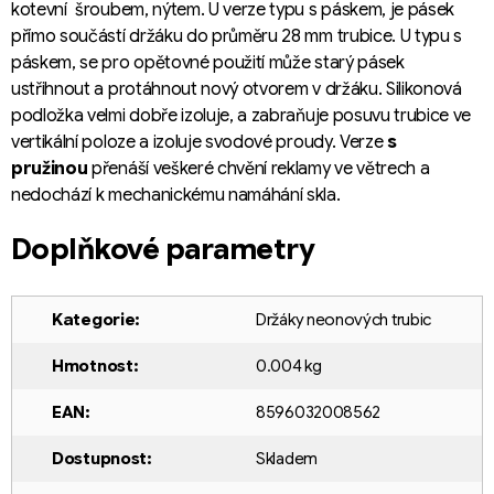
kotevní šroubem, nýtem. U verze typu s páskem, je pásek
přímo součástí držáku do průměru 28 mm trubice. U typu s
páskem, se pro opětovné použití může starý pásek
ustřihnout a protáhnout nový otvorem v držáku. Silikonová
podložka velmi dobře izoluje, a zabraňuje posuvu trubice ve
vertikální poloze a izoluje svodové proudy. Verze
s
pružinou
přenáší veškeré chvění reklamy ve větrech a
nedochází k mechanickému namáhání skla.
Doplňkové parametry
Kategorie
:
Držáky neonových trubic
Hmotnost
:
0.004 kg
EAN
:
8596032008562
Dostupnost
:
Skladem