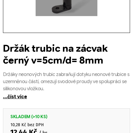
Držák trubic na zácvak
černý v=5cm/d= 8mm
Držáky neonových trubic zabraňují dotyku neonové trubice s
uzemněnou částí, omezují svodové proudy ve spolupráci se
silikonovou vložkou.
...číst více
SKLADEM
(>10 KS)
10,28 Kč bez DPH
12,44 Kč
/ ks