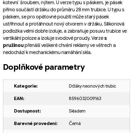
kotevní šroubem, nýtem. U verze typu s páskem, je pásek
přímo součástí držáku do průměru 28 mm trubice. U typu s
páskem, se pro opětovné použití může starý pásek
ustřihnout a protáhnout nový otvorem v držáku. Silikonová
podložka velmi dobře izoluje, a zabraňuje posuvu trubice ve
vertikální poloze a izoluje svodové proudy. Verze
s
pružinou
přenáší veškeré chvění reklamy ve větrech a
nedochází k mechanickému namáhání skla.
Doplňkové parametry
Kategorie
:
Držáky neonových trubic
EAN
:
8596032009163
Dostupnost
:
Skladem
Barevné provedení
:
Černá