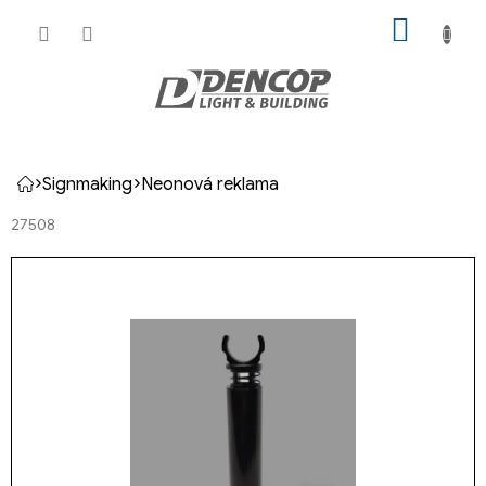
Přejít
NÁKUP
na
KOŠÍK
obsah
Signmaking
Neonová reklama
Domů
27508