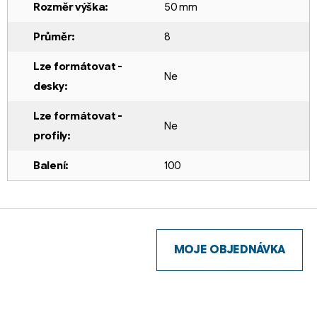
Rozměr výška
:
50 mm
Průměr
:
8
Lze formátovat -
Ne
desky
:
Lze formátovat -
Ne
profily
:
Balení
:
100
Z
á
p
MOJE OBJEDNÁVKA
a
t
í