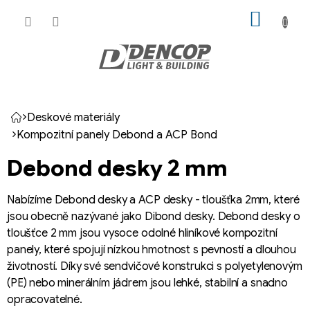
Přejít
NÁKUP
na
KOŠÍK
obsah
Deskové materiály
Domů
Kompozitní panely Debond a ACP Bond
Debond desky 2 mm
Nabízíme Debond desky a ACP desky - tloušťka 2mm, které
jsou obecně nazývané jako Dibond desky. Debond desky o
tloušťce 2 mm jsou vysoce odolné hliníkové kompozitní
panely, které spojují nízkou hmotnost s pevností a dlouhou
životností. Díky své sendvičové konstrukci s polyetylenovým
(PE) nebo minerálním jádrem jsou lehké, stabilní a snadno
opracovatelné.