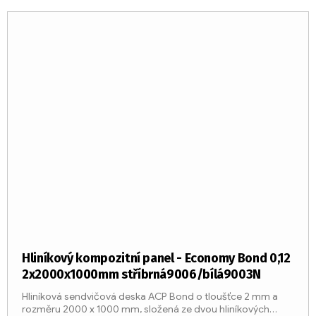
Hliníkový kompozitní panel - Economy Bond 0,12
2x2000x1000mm stříbrná9006/bílá9003N
Hliníková sendvičová deska ACP Bond o tloušťce 2 mm a
rozměru 2000 x 1000 mm, složená ze dvou hliníkových