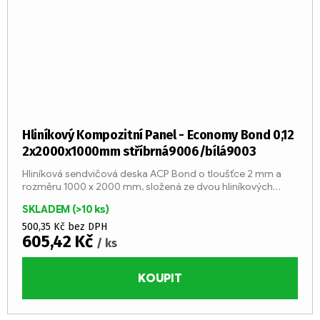
Hliníkový Kompozitní Panel - Economy Bond 0,12
2x2000x1000mm stříbrná9006/bílá9003
Hliníková sendvičová deska ACP Bond o tloušťce 2 mm a
rozměru 1000 x 2000 mm, složená ze dvou hliníkových
plátů o tloušťce 0,12 mm a středu z LDPE jádra (třída reakce
SKLADEM
(>10 ks)
na oheň...
500,35 Kč bez DPH
605,42 Kč
/ ks
KOUPIT