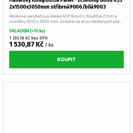
Hliníkový Kompozitní Panel - Economy Bond 0,15
2x1500x3050mm stříbrná9006/bílá9003
Hliníková sendvičová deska ACP Bond o tloušťce 2 mm a
rozměru 1500 x 3050 mm, složená ze dvou hliníkových plátů
o tloušťce 0,15 mm a středu z LDPE jádra (třída reakce na
SKLADEM
(>10 ks)
oheň...
1 265,18 Kč bez DPH
1 530,87 Kč
/ ks
KOUPIT