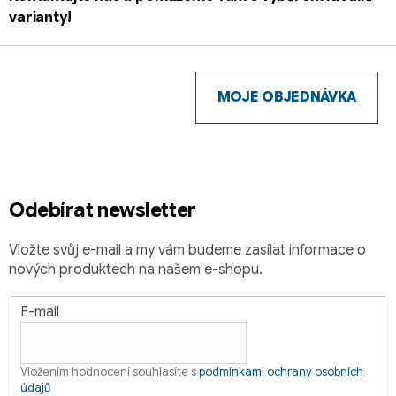
varianty!
Z
á
p
MOJE OBJEDNÁVKA
a
t
í
Odebírat newsletter
Vložte svůj e-mail a my vám budeme zasílat informace o
nových produktech na našem e-shopu.
E-mail
Vložením hodnocení souhlasíte s
podmínkami ochrany osobních
údajů