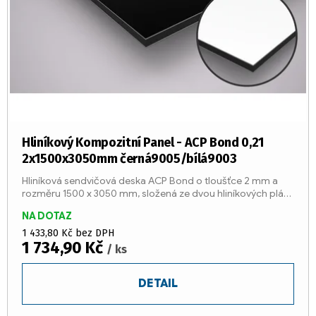
Hliníkový Kompozitní Panel - ACP Bond 0,21
2x1500x3050mm černá9005/bílá9003
Hliníková sendvičová deska ACP Bond o tloušťce 2 mm a
rozměru 1500 x 3050 mm, složená ze dvou hliníkových plátů
o tloušťce 0,21 mm a středu z LDPE jádra (třída reakce na
NA DOTAZ
oheň...
1 433,80 Kč bez DPH
1 734,90 Kč
/ ks
DETAIL