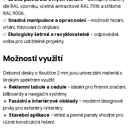
dle RAL vzorníku, včetně antracitové RAL 7016 a stříbrné
RAL 9006.
✅
Snadná manipulace a opracování
– možnost řezání,
vrtání, frézování či ohýbání.
✅
Ekologicky šetrné a recyklovatelné
– odpovědná
volba pro udržitelné projekty.
Možnosti využití
Debond desky o tloušťce 2 mm jsou univerzální materiál s
širokým spektrem využití:
🔹
Reklamní tabule a cedule
– ideální pro firemní značení,
billboardy a navigační systémy.
🔹
Fasádní a interiérové obklady
– moderní designové
prvky pro exteriéry i interiéry.
🔹
Stavební aplikace
– lehké a pevné panely vhodné pro
různé konstrukční řešení.