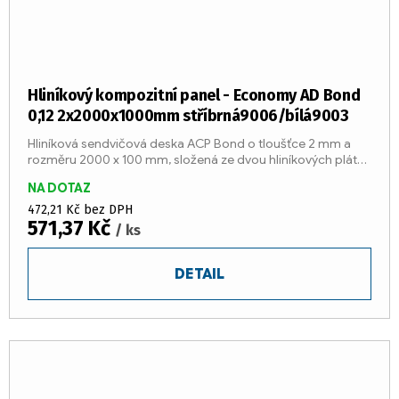
Hliníkový kompozitní panel - Economy AD Bond
0,12 2x2000x1000mm stříbrná9006/bílá9003
Hliníková sendvičová deska ACP Bond o tloušťce 2 mm a
rozměru 2000 x 100 mm, složená ze dvou hliníkových plátů
o tloušťce 0,12 mm a středu z LDPE jádra (třída reakce na
NA DOTAZ
oheň E)....
472,21 Kč bez DPH
571,37 Kč
/ ks
DETAIL