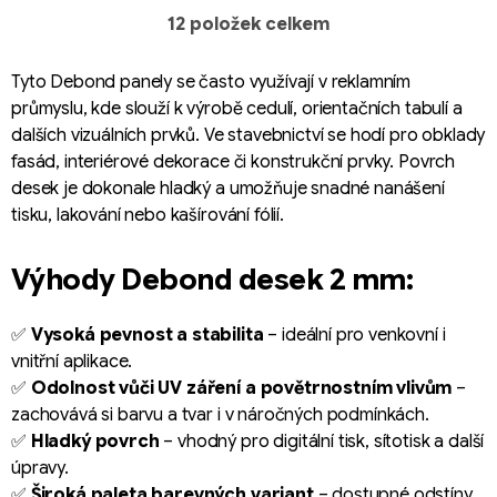
12
položek celkem
O
v
l
Tyto Debond panely se často využívají v reklamním
á
průmyslu, kde slouží k výrobě cedulí, orientačních tabulí a
d
dalších vizuálních prvků. Ve stavebnictví se hodí pro obklady
a
fasád, interiérové dekorace či konstrukční prvky. Povrch
c
desek je dokonale hladký a umožňuje snadné nanášení
í
tisku, lakování nebo kašírování fólií.
p
r
Výhody Debond desek 2 mm:
v
k
y
✅
Vysoká pevnost a stabilita
– ideální pro venkovní i
v
vnitřní aplikace.
ý
✅
Odolnost vůči UV záření a povětrnostním vlivům
–
p
zachovává si barvu a tvar i v náročných podmínkách.
i
✅
Hladký povrch
– vhodný pro digitální tisk, sítotisk a další
s
úpravy.
u
✅
Široká paleta barevných variant
– dostupné odstíny