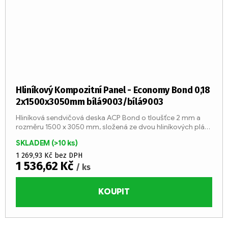
Hliníkový Kompozitní Panel - Economy Bond 0,18
2x1500x3050mm bílá9003/bílá9003
Hliníková sendvičová deska ACP Bond o tloušťce 2 mm a
rozměru 1500 x 3050 mm, složená ze dvou hliníkových plátů
o tloušťce 0,18 mm a středu z LDPE jádra (třída reakce na
SKLADEM
(>10 ks)
oheň...
1 269,93 Kč bez DPH
1 536,62 Kč
/ ks
KOUPIT