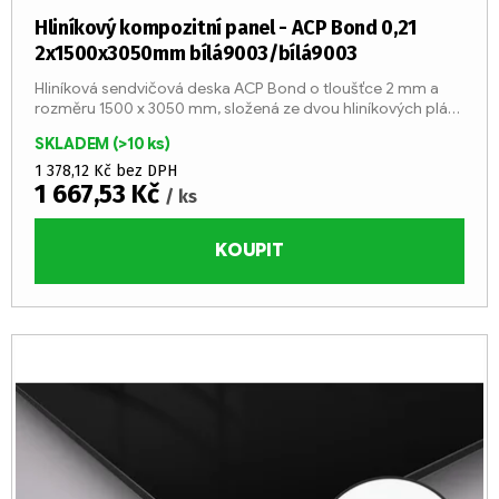
Hliníkový kompozitní panel - ACP Bond 0,21
2x1500x3050mm bílá9003/bílá9003
Hliníková sendvičová deska ACP Bond o tloušťce 2 mm a
rozměru 1500 x 3050 mm, složená ze dvou hliníkových plátů
o tloušťce 0,21 mm a středu z LDPE jádra (třída reakce na
SKLADEM
(>10 ks)
oheň...
1 378,12 Kč bez DPH
1 667,53 Kč
/ ks
KOUPIT