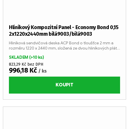
Hliníkový Kompozitní Panel - Economy Bond 0,15
2x1220x2440mm bílá9003/bílá9003
Hliníková sendvičová deska ACP Bond o tloušťce 2 mm a
rozměru 1220 x 2440 mm, složená ze dvou hliníkových plátů
o tloušťce 0,15 mm a středu z LDPE jádra (třída reakce na
SKLADEM
(>10 ks)
oheň...
823,29 Kč bez DPH
996,18 Kč
/ ks
KOUPIT