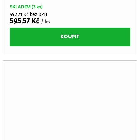
plátů o tloušťce 0,12 mm a středu z LDPE jádra (třída reakce
SKLADEM
(3 ks)
na oheň...
492,21 Kč bez DPH
595,57 Kč
/ ks
KOUPIT