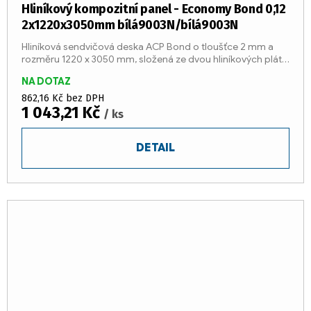
Hliníkový kompozitní panel - Economy Bond 0,12
2x1220x3050mm bílá9003N/bílá9003N
Hliníková sendvičová deska ACP Bond o tloušťce 2 mm a
rozměru 1220 x 3050 mm, složená ze dvou hliníkových plátů
o tloušťce 0,12 mm a středu z LDPE jádra (třída reakce na
NA DOTAZ
oheň...
862,16 Kč bez DPH
1 043,21 Kč
/ ks
DETAIL