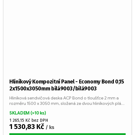
Hliníkový Kompozitní Panel - Economy Bond 0,15
2x1500x3050mm bílá9003/bílá9003
Hliníková sendvičová deska ACP Bond o tloušťce 2 mm a
rozměru 1500 x 3050 mm, složená ze dvou hliníkových plátů
o tloušťce 0,15 mm a středu z LDPE jádra (třída reakce na
SKLADEM
(>10 ks)
oheň...
1 265,15 Kč bez DPH
1 530,83 Kč
/ ks