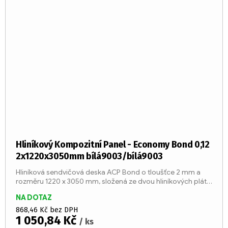
Hliníkový Kompozitní Panel - Economy Bond 0,12
2x1220x3050mm bílá9003/bílá9003
Hliníková sendvičová deska ACP Bond o tloušťce 2 mm a
rozměru 1220 x 3050 mm, složená ze dvou hliníkových plátů
o tloušťce 0,12 mm a středu z LDPE jádra (třída reakce na
NA DOTAZ
oheň...
868,46 Kč bez DPH
1 050,84 Kč
/ ks