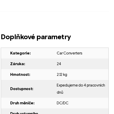
Doplňkové parametry
Kategorie
:
Car Converters
Záruka
:
24
Hmotnost
:
2.12 kg
Expedujeme do 4 pracovních
Dostupnost
:
dnů
Druh měniče
:
DC/DC
Druh vstupního