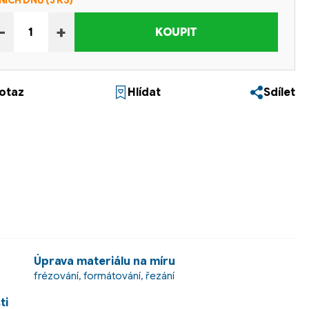
NÍCH DNŮ
(3 KS)
−
+
KOUPIT
otaz
Hlídat
Sdílet
Úprava materiálu na míru
frézování, formátování, řezání
ti