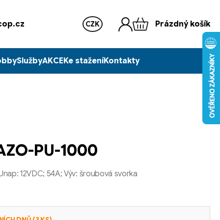
op.cz
Prázdný košík
CZK
obby
Služby
AKCE
Ke stažení
Kontakty
 AZO-PU-1000
Unap: 12VDC; 54A; Výv: šroubová svorka