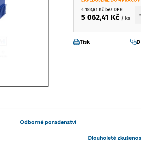
EXPEDUJEME DO 4 PRACOV
4 183,81 Kč bez DPH
5 062,41 Kč
/ ks
Měrná cena:
Tisk
D
Odborné poradenství
Dlouholeté zkušenos