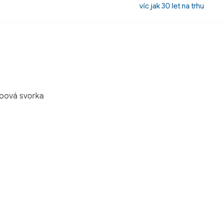
víc jak 30 let na trhu
ubová svorka