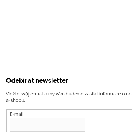
Z
á
p
a
t
Odebírat newsletter
í
Vložte svůj e-mail a my vám budeme zasílat informace o 
e-shopu.
E-mail