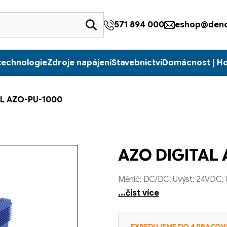
571 894 000
eshop@denc
technologie
Zdroje napájení
Stavebnictví
Domácnost | H
L AZO-PU-1000
AZO DIGITAL
Měnič: DC/DC; Uvýst: 24VDC; 
...číst více