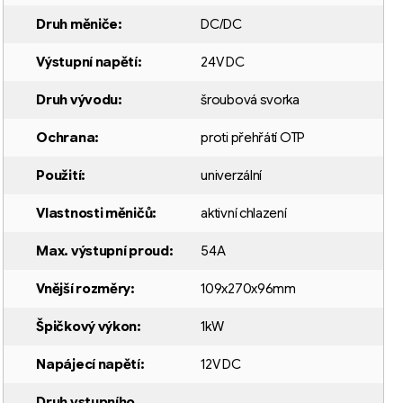
Druh měniče
:
DC/DC
Výstupní napětí
:
24V DC
Druh vývodu
:
šroubová svorka
Ochrana
:
proti přehřátí OTP
Použití
:
univerzální
Vlastnosti měničů
:
aktivní chlazení
Max. výstupní proud
:
54A
Vnější rozměry
:
109x270x96mm
Špičkový výkon
:
1kW
Napájecí napětí
:
12V DC
Druh vstupního