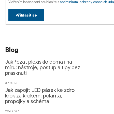
Vložením hodnocení souhlasíte s
podmínkami ochrany osobních úda
Přihlásit se
Blog
Jak řezat plexisklo doma i na
míru: nástroje, postup a tipy bez
prasknutí
3.7.2026
Jak zapojit LED pásek ke zdroji
krok za krokem: polarita,
propojky a schéma
29.6.2026