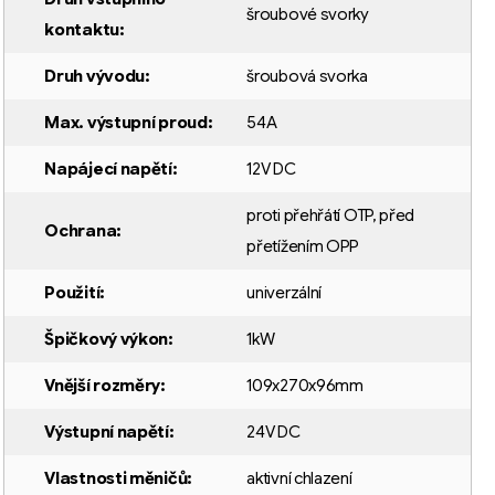
šroubové svorky
kontaktu
:
Druh vývodu
:
šroubová svorka
Max. výstupní proud
:
54A
Napájecí napětí
:
12V DC
proti přehřátí OTP
,
před
Ochrana
:
přetížením OPP
Použití
:
univerzální
Špičkový výkon
:
1kW
Vnější rozměry
:
109x270x96mm
Výstupní napětí
:
24V DC
Vlastnosti měničů
:
aktivní chlazení