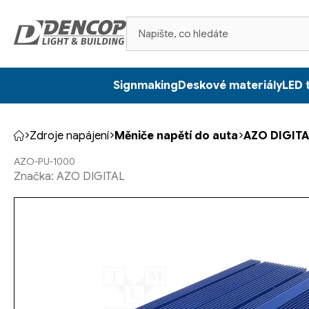
Přejít
na
obsah
Signmaking
Deskové materiály
LED 
Zdroje napájení
Měniče napětí do auta
AZO DIGITA
Domů
AZO-PU-1000
Značka:
AZO DIGITAL