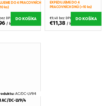
EXPEDUJEME DO 4
UJEME DO 4 PRACOVNÍCH
PRACOVNÍCH DNŮ
(>10 ks)
10 ks)
 bez DPH
€9,40 bez DPH
DO KOŠÍKA
DO KOŠÍKA
,96
€11,38
/ ks
/ ks
roduktu:
AC/DC-LV9/4
 AC/DC-LV9/4