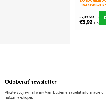
EXPEDUJEME DO
PRACOVNÍCH D
€4,89 bez DPH
€5,92
/ ks
O
v
Z
l
á
á
d
p
a
ä
c
Odoberať newsletter
i
t
e
i
Vložte svoj e-mail a my Vám budeme zasielať informácie o
p
našom e-shope.
r
e