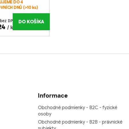
UJEME DO 4
VNÍCH DNŮ
(>10 ks)
 bez DPH
DO KOŠÍKA
,24
/ ks
Informace
Obchodné podmienky - B2C - fyzické
osoby
Obchodné podmienky - B2B - právnické
subjekty