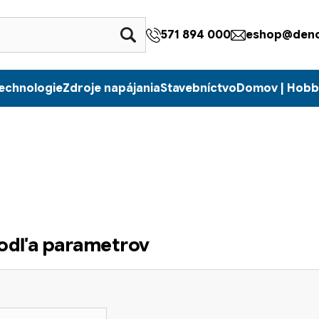
571 894 000
eshop@denc
echnologie
Zdroje napájania
Stavebníctvo
Domov | Hobb
podľa parametrov