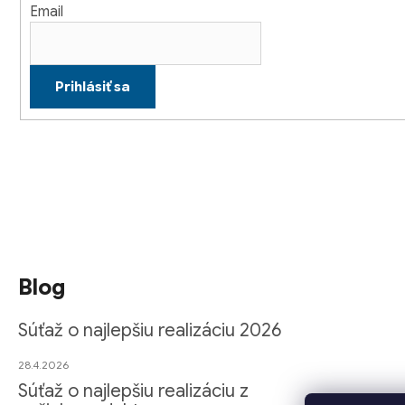
v
Email
k
y
v
Prihlásiť sa
ý
p
i
s
u
Blog
Súťaž o najlepšiu realizáciu 2026
28.4.2026
Súťaž o najlepšiu realizáciu z