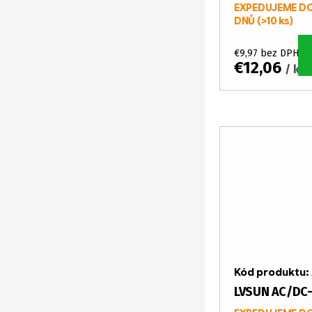
EXPEDUJEME DO
DNŮ
(>10 ks)
€9,97 bez DPH
€12,06
/ ks
Kód produktu:
LVSUN AC/DC-