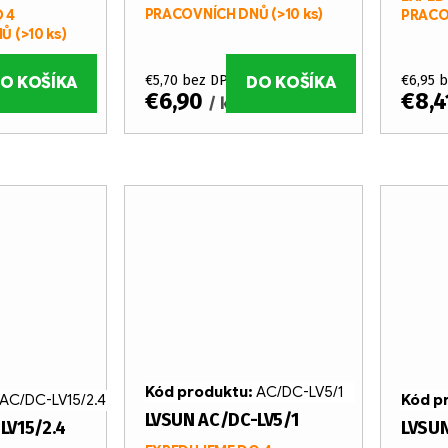
PRACOVNÍCH DNŮ
(>10 ks)
 4
PRACO
NŮ
(>10 ks)
€5,70 bez DPH
€6,95 
O KOŠÍKA
DO KOŠÍKA
€6,90
€8,
/ ks
Kód produktu:
AC/DC-LV5/1
AC/DC-LV15/2.4
Kód p
LVSUN AC/DC-LV5/1
LV15/2.4
LVSUN