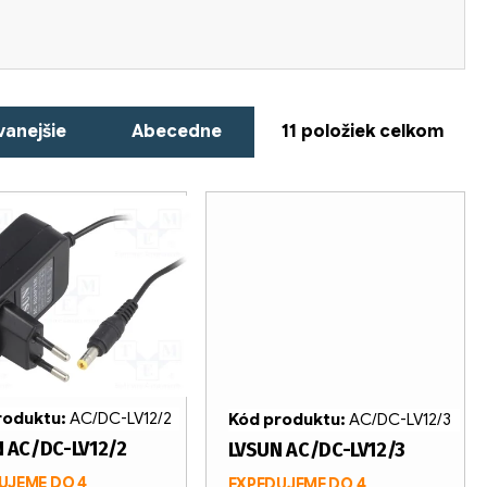
anejšie
Abecedne
11
položiek celkom
roduktu:
AC/DC-LV12/2
Kód produktu:
AC/DC-LV12/3
 AC/DC-LV12/2
LVSUN AC/DC-LV12/3
UJEME DO 4
EXPEDUJEME DO 4