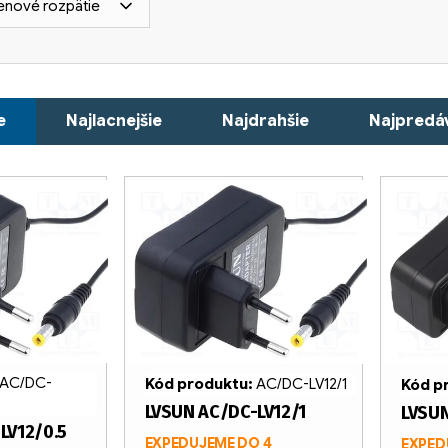
enové rozpätie
e
Najlacnejšie
Najdrahšie
Najpredáv
AC/DC-
Kód produktu:
AC/DC-LV12/1
Kód p
LVSUN AC/DC-LV12/1
LVSUN
LV12/0.5
EXPEDUJEME DO 4
EXPED