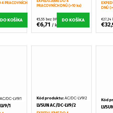
EXPEDUJEME DO 4
 4 PRACOVNÍCH
EXPED
PRACOVNÍCH DNŮ
(>10 ks)
DNŮ
(>
€5,55 bez DPH
€27,24
DO KOŠÍKA
DO KOŠÍKA
€6,71
€32
/ ks
Kód produktu:
AC/DC-LV9/2
AC/DC-LV9/1
Kód p
LVSUN AC/DC-LV9/2
LV9/1
LVSUN
EXPEDUJEME DO 4