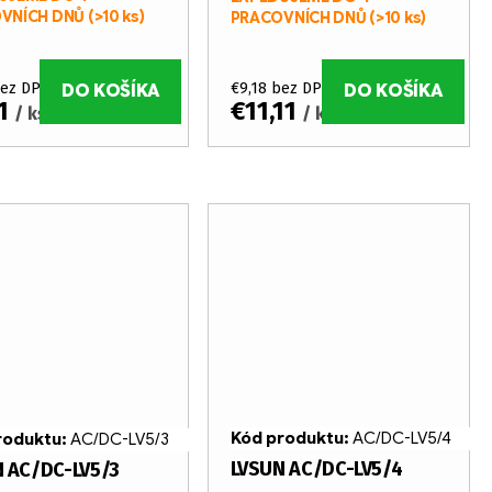
VNÍCH DNŮ
(>10 ks)
PRACOVNÍCH DNŮ
(>10 ks)
bez DPH
€9,18 bez DPH
DO KOŠÍKA
DO KOŠÍKA
41
€11,11
/ ks
/ ks
Kód produktu:
AC/DC-LV5/4
roduktu:
AC/DC-LV5/3
LVSUN AC/DC-LV5/4
 AC/DC-LV5/3