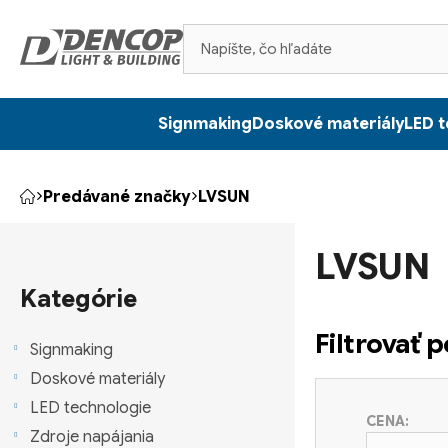
Prejsť
na
obsah
Signmaking
Doskové materiály
LED t
Predávané značky
LVSUN
Domov
B
LVSUN
o
Preskočiť
kategórie
Kategórie
č
Filtrovať 
n
Signmaking
Doskové materiály
ý
LED technologie
CENA:
p
Zdroje napájania