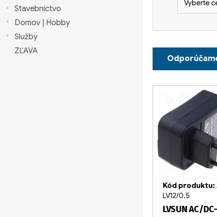
Vyberte c
a
Stavebníctvo
Domov | Hobby
n
Služby
e
R
ZĽAVA
Odporúčam
l
a
d
V
e
ý
n
p
i
i
e
s
p
p
Kód produktu:
LV12/0.5
r
r
LVSUN AC/DC-