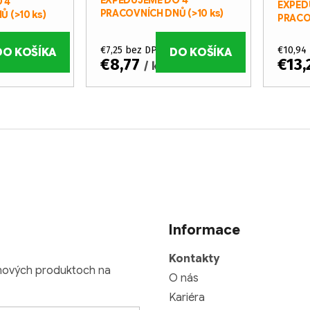
 4
EXPED
PRACOVNÍCH DNŮ
(>10 ks)
NŮ
(>10 ks)
PRACO
€7,25 bez DPH
€10,94
DO KOŠÍKA
DO KOŠÍKA
€8,77
€13
/ ks
Informace
Kontakty
 nových produktoch na
O nás
Kariéra