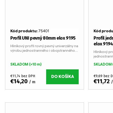
Kód produktu:
75401
Kód prod
Profil UNI pevný 80mm elox 9195
Profil je
elox 9194
Hliníkový profil rovný pevný univerzálny na
výrobu jednostranného i obojstranného
Hliníkový pr
svetelného či nesvetelného boxu. Profil je
jednostrann
vyrábaný v 6 metrových tyčiach z
nesvetelného
eloxovaného...
SKLADOM
(>10 m)
SKLADOM
metrových t
Šírka profilu
€11,74 bez DPH
€9,69 bez 
DO KOŠÍKA
€14,20
€11,72
/ m