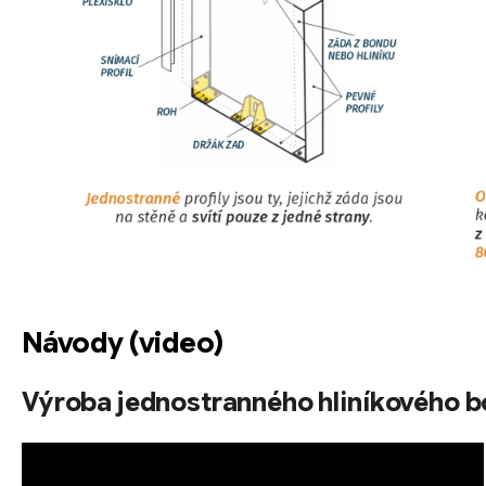
v
ý
p
i
s
u
Návody (video)
Výroba jednostranného hliníkového b