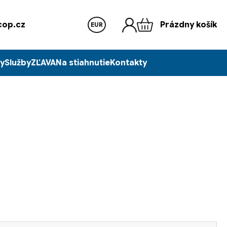
op.cz
Prázdny košík
EUR
y
Služby
ZĽAVA
Na stiahnutie
Kontakty