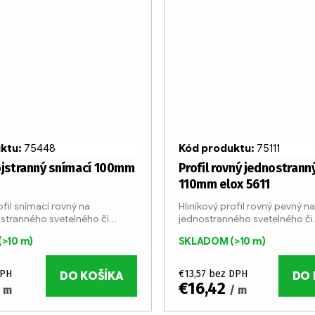
uktu:
75448
Kód produktu:
75111
ojstranný snímací 100mm
Profil rovný jednostrann
110mm elox 5611
ofil snímací rovný na
Hliníkový profil rovný pevný n
stranného svetelného či
jednostranného svetelného či
 boxu. Profil je vyrábaný v 6
nesvetelného boxu. Profil je v
(>10 m)
SKLADOM
(>10 m)
yčiach...
metrových tyčiach z eloxované
Šírka profilu je 110 mm....
DPH
€13,57 bez DPH
DO KOŠÍKA
DO 
€16,42
/ m
/ m