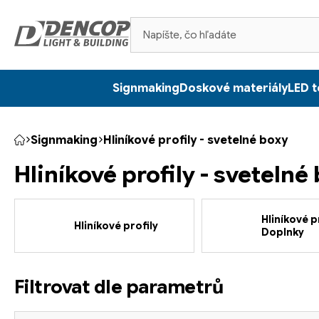
Prejsť
na
obsah
Signmaking
Doskové materiály
LED t
Signmaking
Hliníkové profily - svetelné boxy
Domov
Hliníkové profily - svetelné
Hliníkové pr
Hliníkové profily
Doplnky
Filtrovat dle parametrů