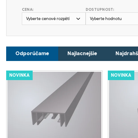
CENA:
DOSTUPNOST:
Vyberte cenové rozpětí
Vyberte hodnotu
R
Odporúčame
Najlacnejšie
Najdrahš
a
d
V
NOVINKA
NOVINKA
e
ý
n
p
i
i
e
s
p
p