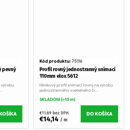
Kód produktu:
75116
ý pevný
Profil rovný jednostranný snímací
110mm elox 5612
a výrobu
Hliníkový profil snímací rovný na výrobu
jednostranného svetelného či
yrábaný v 6
nesvetelného boxu. Profil je vyrábaný v 6
SKLADOM
(>10 m)
ho hliníka.
metrových tyčiach z eloxovaného hliníka.
Šírka profilu je 110 mm....
€11,69 bez DPH
KOŠÍKA
DO KOŠÍKA
€14,14
/ m