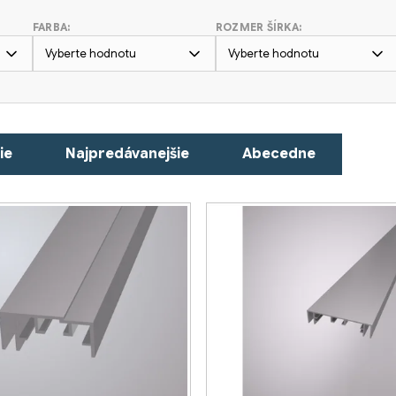
FARBA:
ROZMER ŠÍRKA:
Vyberte hodnotu
Vyberte hodnotu
ie
Najpredávanejšie
Abecedne