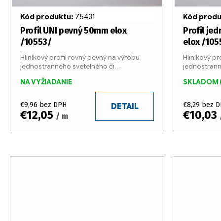
r
r
Kód produktu:
75431
Kód prod
o
o
Profil UNI pevný 50mm elox
Profil je
/10553/
elox /105
d
d
Hliníkový profil rovný pevný na výrobu
Hliníkový pr
jednostranného svetelného či
jednostrann
u
u
nesvetelného boxu. Profil je vyrábaný v 6
nesvetelného
NA VYŽIADANIE
SKLADOM
metrových tyčiach z eloxovaného
metrových 
k
k
hliníka. Šírka profilu je...
hliníka. Šírka
€9,96 bez DPH
€8,29 bez 
t
DETAIL
t
€12,05
€10,03
/ m
o
o
v
v