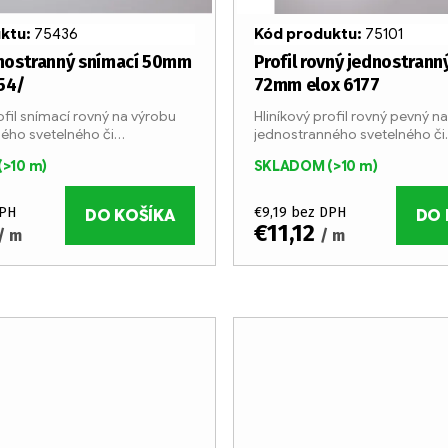
uktu:
75436
Kód produktu:
75101
dnostranný snímací 50mm
Profil rovný jednostrann
54/
72mm elox 6177
ofil snímací rovný na výrobu
Hliníkový profil rovný pevný n
ého svetelného či
jednostranného svetelného či
 boxu. Profil je vyrábaný v 6
nesvetelného boxu. Profil je v
(>10 m)
SKLADOM
(>10 m)
tyčiach z eloxovaného
metrových tyčiach z eloxované
 profilu...
Šírka profilu je 72 mm....
DPH
€9,19 bez DPH
DO KOŠÍKA
DO 
€11,12
/ m
/ m