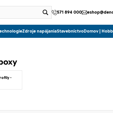
571 894 000
eshop@denc
echnologie
Zdroje napájania
Stavebníctvo
Domov | Hobb
 boxy
ofily -