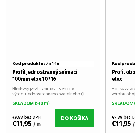
Kód produktu:
75446
Kód prod
Profil jednostranný snímací
Profil ob
100mm elox 10716
elox
Hliníkový profil snímací rovný na
Hliníkový pr
výrobu jednostranného svetelného či
výrobu oboj
nesvetelného boxu. Profil je vyrábaný v 6
nesvetelného
SKLADOM
(>10 m)
SKLADOM
metrových tyčiach...
metrových t
€9,88 bez DPH
€9,88 bez 
DO KOŠÍKA
€11,95
€11,95
/ m