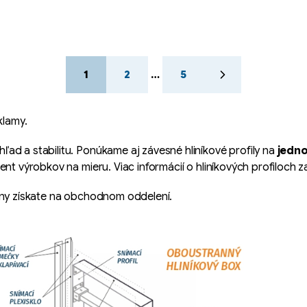
S
1
2
…
5
t
r
á
klamy.
n
k
ľad a stabilitu. Ponúkame aj závesné hliníkové profily na
jedno
o
v
ment výrobkov na mieru. Viac informácií o hliníkových profilo
a
ceny získate na obchodnom oddelení.
n
i
e