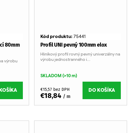
Kód produktu:
75441
ací 80mm
Profil UNI pevný 100mm elox
Hliníkový profil rovný pevný univerzálny na
výrobu jednostranného i
 na výrobu
obojstranného svetelného či
nesvetelného boxu. Profil je vyrábaný v 6
yrábaný v 6
metrových tyčiach...
SKLADOM
(>10 m)
ho hliníka.
€15,57 bez DPH
KOŠÍKA
DO KOŠÍKA
€18,84
/ m