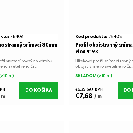
uktu:
75406
Kód produktu:
75408
dnostranný snímací 80mm
Profil obojstranný sním
elox 9193
ofil snímací rovný na výrobu
Hliníkový profil snímací rovný
ého svetelného či
obojstranného svetelného či
 boxu. Profil je vyrábaný v 6
nesvetelného boxu. Profil je v
(>10 m)
SKLADOM
(>10 m)
yčiach z eloxovaného hliníka.
metrových tyčiach z eloxované
 je 80 mm....
Šírka profilu je 80 mm....
DPH
€6,35 bez DPH
DO KOŠÍKA
DO 
€7,68
/ m
/ m