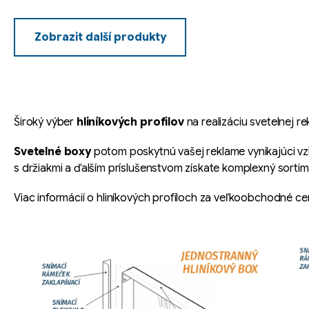
Zobrazit další produkty
O
v
l
á
Široký výber
hliníkových profilov
na realizáciu svetelnej re
d
a
Svetelné boxy
potom poskytnú vašej reklame vynikajúci vzh
c
s držiakmi a ďalším príslušenstvom získate komplexný sorti
i
Viac informácií o hliníkových profiloch za veľkoobchodné 
e
p
r
v
k
y