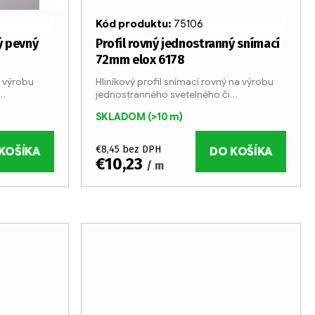
Kód produktu:
75106
ý pevný
Profil rovný jednostranný snímací
72mm elox 6178
a výrobu
Hliníkový profil snímací rovný na výrobu
jednostranného svetelného či
yrábaný v 6
nesvetelného boxu. Profil je vyrábaný v 6
SKLADOM
(>10 m)
ho hliníka.
metrových tyčiach z eloxovaného hliníka.
Šírka profilu je 72 mm....
€8,45 bez DPH
KOŠÍKA
DO KOŠÍKA
€10,23
/ m