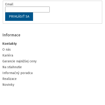
s
Email
u
PRIHLÁSIŤ SA
Informace
Kontakty
O nás
Kariéra
Garancie najnižšej ceny
Na stiahnutie
Informačný poradca
Realizace
Novinky