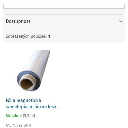
u
k
t
o
Dostupnost
v
Zobrazených položiek:
1
V
ý
p
i
s
p
r
o
d
Fólia magnetická
u
samolepiaca čierna lesk
k
/620x0,7mm/
Skladom
(5,3 m)
t
o
€16,77 bez DPH