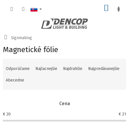
Prejsť
NÁKU
na
obsah
KOŠÍK
Domov
Signmaking
Magnetické fólie
R
a
Odporúčame
Najlacnejšie
Najdrahšie
Najpredávanejšie
d
e
Abecedne
n
i
e
Cena
p
r
€
20
€
21
o
d