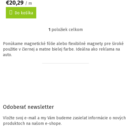
€20,29
v
/ m
Do košíka
1
položiek celkom
O
v
l
Ponúkame magnetické fólie alebo flexibilné magnety pre široké
á
použitie v čiernej a matne bielej farbe.
Ideálna ako reklama na
d
auto.
a
c
Z
i
á
e
p
p
ä
r
t
v
i
k
y
e
Odoberať newsletter
v
ý
Vložte svoj e-mail a my Vám budeme zasielať informácie o nových
p
produktoch na našom e-shope.
i