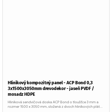
Hliníkový kompozitný panel - ACP Bond 0,3
3x1500x3050mm drevodekor - jaseň PVDF /
mosadz HDPE
Hliníková sendvičová doska ACP Bond o tloušťce 3 mm a
rozmer 1500 x 3050 mm, složená z dvoch hliníkových plátov
o tloušťke 0,3 mm a stred z LDPE jadier (trieda reakcie na