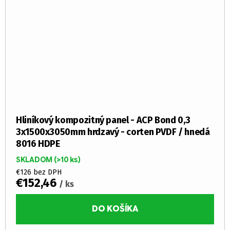
Hliníkový kompozitný panel - ACP Bond 0,3
3x1500x3050mm hrdzavý - corten PVDF / hnedá
8016 HDPE
SKLADOM
(>10 ks)
€126 bez DPH
€152,46
/ ks
DO KOŠÍKA