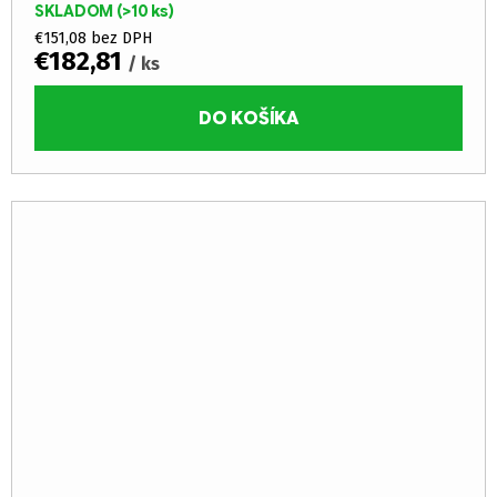
SKLADOM
(>10 ks)
oheň...
€151,08 bez DPH
€182,81
/ ks
DO KOŠÍKA