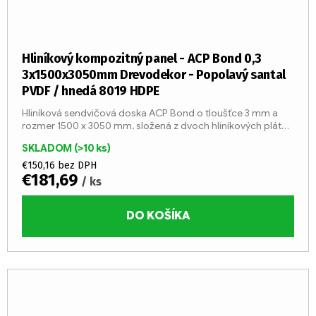
Hliníkový kompozitný panel - ACP Bond 0,3
3x1500x3050mm Drevodekor - Popolavý santal
PVDF / hnedá 8019 HDPE
Hliníková sendvičová doska ACP Bond o tloušťce 3 mm a
rozmer 1500 x 3050 mm, složená z dvoch hliníkových plátov
o tloušťke 0,3 mm a stred z LDPE jadier (trieda reakcie na
SKLADOM
(>10 ks)
oheň...
€150,16 bez DPH
€181,69
/ ks
DO KOŠÍKA