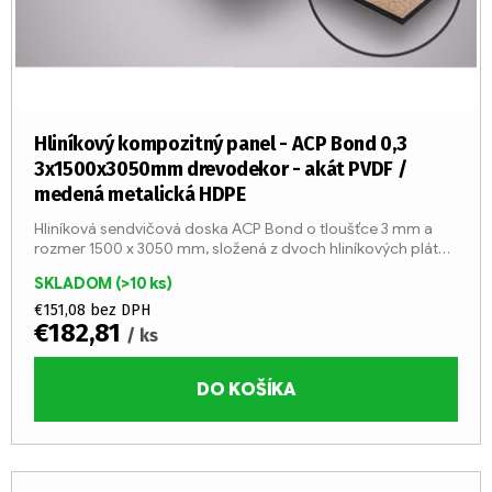
Hliníkový kompozitný panel - ACP Bond 0,3
3x1500x3050mm drevodekor - akát PVDF /
medená metalická HDPE
Hliníková sendvičová doska ACP Bond o tloušťce 3 mm a
rozmer 1500 x 3050 mm, složená z dvoch hliníkových plátov
o tloušťke 0,3 mm a stred z LDPE jadier (trieda reakcie na
SKLADOM
(>10 ks)
oheň...
€151,08 bez DPH
€182,81
/ ks
DO KOŠÍKA