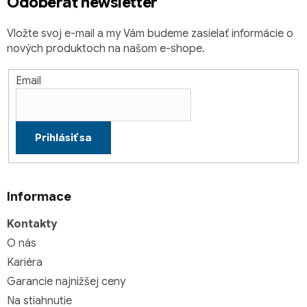
Odoberať newsletter
e
p
r
Vložte svoj e-mail a my Vám budeme zasielať informácie o
v
nových produktoch na našom e-shope.
k
y
v
Email
ý
p
i
Prihlásiť sa
s
u
Informace
Kontakty
O nás
Kariéra
Garancie najnižšej ceny
Na stiahnutie