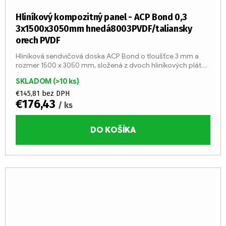
Hliníkový kompozitný panel - ACP Bond 0,3
3x1500x3050mm hnedá8003PVDF/taliansky
orech PVDF
Hliníková sendvičová doska ACP Bond o tloušťce 3 mm a
rozmer 1500 x 3050 mm, složená z dvoch hliníkových plátov
o tloušťke 0,3 mm a stred z LDPE jadier (trieda reakcie na
SKLADOM
(>10 ks)
oheň...
€145,81 bez DPH
€176,43
/ ks
DO KOŠÍKA