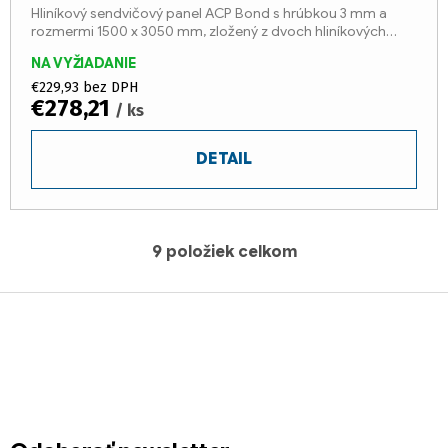
Hliníkový sendvičový panel ACP Bond s hrúbkou 3 mm a
rozmermi 1500 x 3050 mm, zložený z dvoch hliníkových
plechov s hrúbkou 0,3 mm a jadra z LDPE* (trieda reakcie na
NA VYŽIADANIE
oheň...
€229,93 bez DPH
€278,21
/ ks
DETAIL
9
položiek celkom
O
v
Z
l
á
á
d
p
a
ä
c
t
i
i
e