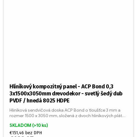
Hliníkový kompozitný panel - ACP Bond 0,3
3x1500x3050mm drevodekor - svetlý šedý dub
PVDF / hnedá 8025 HDPE
Hliníková sendvičová doska ACP Bond o tloušťce 3 mm a
rozmer 1500 x 3050 mm, složená z dvoch hliníkových plátov
o tloušťke 0,3 mm a stred z LDPE jadier (trieda reakcie na
SKLADOM
(>10 ks)
oheň...
€151,46 bez DPH