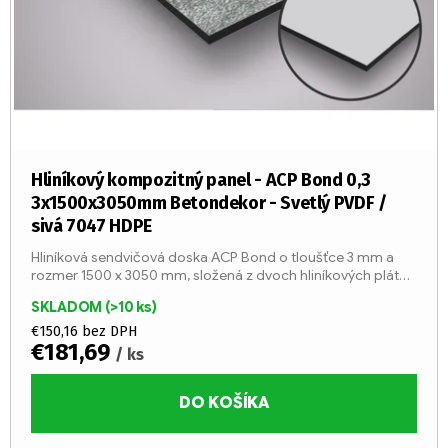
t
o
o
d
v
u
k
t
o
v
Hliníkový kompozitný panel - ACP Bond 0,3
3x1500x3050mm Betondekor - Svetlý PVDF /
sivá 7047 HDPE
Hliníková sendvičová doska ACP Bond o tloušťce 3 mm a
rozmer 1500 x 3050 mm, složená z dvoch hliníkových plátov
o tloušťke 0,3 mm a stred z LDPE jadier (trieda reakcie na
SKLADOM
(>10 ks)
oheň...
€150,16 bez DPH
€181,69
/ ks
DO KOŠÍKA