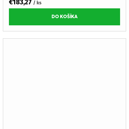
€183,27
/ ks
DO KOŠÍKA