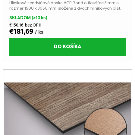
Hliníková sendvičová doska ACP Bond o tloušťce 3 mm a
rozmer 1500 x 3050 mm, složená z dvoch hliníkových plátov
o tloušťke 0,3 mm a stred z LDPE jadier (trieda reakcie na
SKLADOM
(>10 ks)
oheň...
€150,16 bez DPH
€181,69
/ ks
DO KOŠÍKA