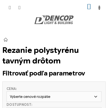
Prejsť
NÁKU
na
KOŠÍK
obsah
Domov
Rezanie polystyrénu
tavným drôtom
Filtrovať podľa parametrov
CENA:
Vyberte cenové rozpätie
DOSTUPNOST: