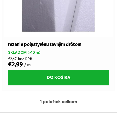
o
o
d
v
u
k
t
o
v
rezanie polystyrénu tavným drôtom
SKLADOM
(>10 m)
€2,47 bez DPH
€2,99
/ m
DO KOŠÍKA
1
položiek celkom
O
v
Z
l