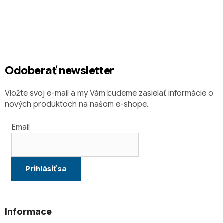
á
á
d
p
a
ä
c
t
i
i
e
Odoberať newsletter
e
p
r
Vložte svoj e-mail a my Vám budeme zasielať informácie o
v
nových produktoch na našom e-shope.
k
y
v
Email
ý
p
i
Prihlásiť sa
s
u
Informace