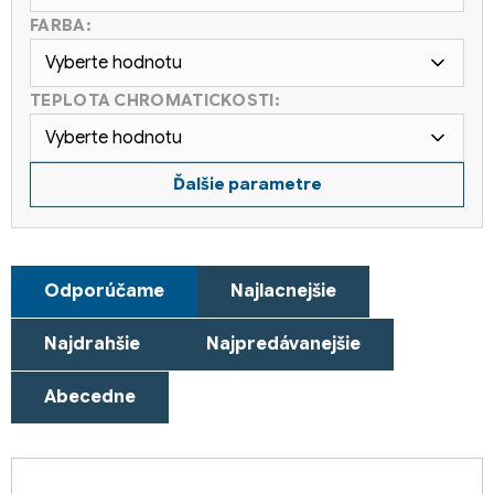
FARBA:
Vyberte hodnotu
TEPLOTA CHROMATICKOSTI:
Vyberte hodnotu
Ďalšie parametre
R
Odporúčame
Najlacnejšie
a
d
Najdrahšie
Najpredávanejšie
e
n
Abecedne
i
e
V
p