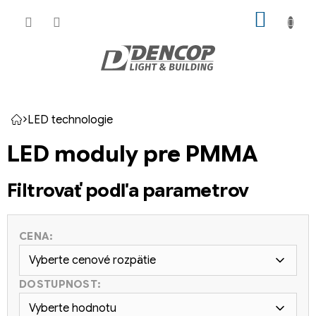
Prejsť
NÁKU
na
KOŠÍK
obsah
LED technologie
Domov
LED moduly pre PMMA
Filtrovať podľa parametrov
CENA:
Vyberte cenové rozpätie
DOSTUPNOST:
Vyberte hodnotu