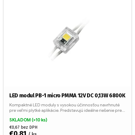
ý
r
p
o
i
d
s
u
p
k
r
t
o
o
d
v
u
k
t
o
v
LED modul PB-1 micro PMMA 12V DC 0,13W 6800K
Kompaktné LED moduly s vysokou účinnosťou navrhnuté
pre veľmi plytké aplikácie. Predstavujú ideálne riešenie pre
drobné svetelné písmená a frézované plexisklové bloky.
SKLADOM
(>10 ks)
€0,67 bez DPH
€0,81
/ ks