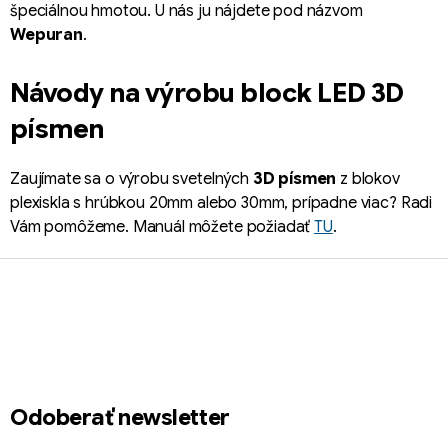
c
špeciálnou hmotou.
U nás ju nájdete pod názvom
i
Wepuran
.
e
p
Návody na výrobu block LED 3D
r
v
písmen
k
y
Zaujímate sa o výrobu svetelných
3D písmen
z blokov
v
plexiskla s hrúbkou 20mm alebo 30mm, prípadne viac?
Radi
ý
p
Vám pomôžeme. Manuál môžete požiadať
TU
.
i
Z
s
á
u
p
ä
t
i
Odoberať newsletter
e