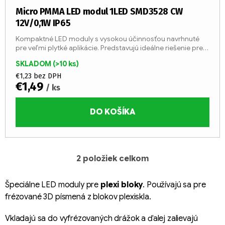
Micro PMMA LED modul 1LED SMD3528 CW
12V/0,1W IP65
Kompaktné LED moduly s vysokou účinnosťou navrhnuté
pre veľmi plytké aplikácie. Predstavujú ideálne riešenie pre
drobné svetelné písmená a frézované plexisklové bloky.
SKLADOM
(>10 ks)
€1,23 bez DPH
€1,49
/ ks
DO KOŠÍKA
2
položiek celkom
O
v
l
Špeciálne LED moduly pre
plexi bloky
.
Používajú sa pre
á
frézované 3D písmená z blokov plexiskla.
d
a
Vkladajú sa do vyfrézovaných drážok a ďalej zalievajú