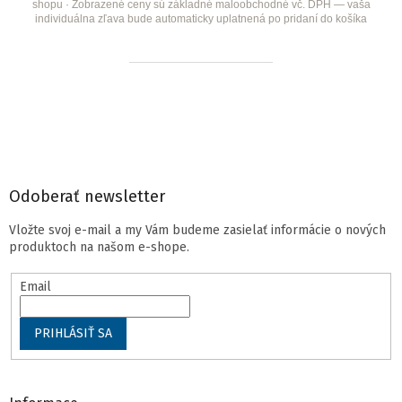
shopu · Zobrazené ceny sú základné maloobchodné vč. DPH — vaša
individuálna zľava bude automaticky uplatnená po pridaní do košíka
Z
á
p
ä
t
i
e
Odoberať newsletter
Vložte svoj e-mail a my Vám budeme zasielať informácie o nových
produktoch na našom e-shope.
Email
PRIHLÁSIŤ SA