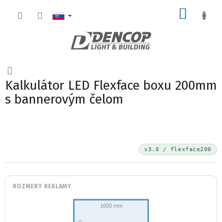
Prejsť
NÁKU
na
obsah
KOŠÍK
Kalkulátor LED Flexface boxu 200mm
s bannerovým čelom
v3.0 / flexface200
ROZMERY REKLAMY