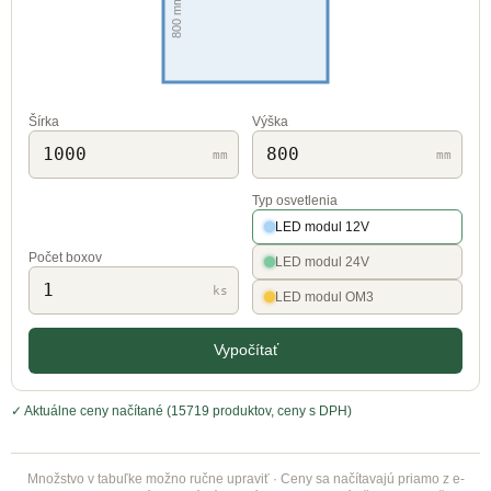
Šírka
Výška
mm
mm
Typ osvetlenia
LED modul 12V
Počet boxov
LED modul 24V
ks
LED modul OM3
Vypočítať
✓ Aktuálne ceny načítané (15719 produktov, ceny s DPH)
Množstvo v tabuľke možno ručne upraviť · Ceny sa načítavajú priamo z e-