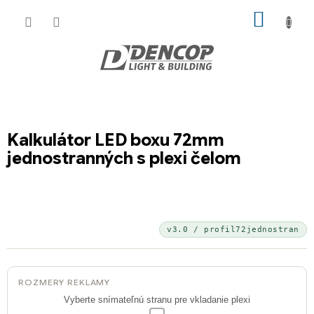
Prejsť
NÁKU
na
KOŠÍK
obsah
Kalkulátor LED boxu 72mm
jednostranných s plexi čelom
v3.0 / profil72jednostran
ROZMERY REKLAMY
Vyberte snímateľnú stranu pre vkladanie plexi