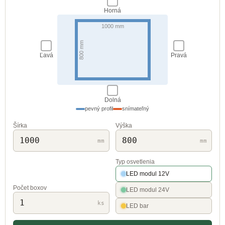
Horná
1000 mm
800 mm
Ľavá
Pravá
Dolná
pevný profil
snímateľný
Šírka
Výška
mm
mm
Typ osvetlenia
LED modul 12V
Počet boxov
LED modul 24V
ks
LED bar