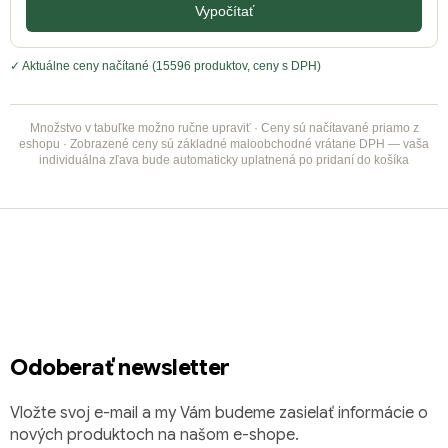
Vypočítať
✓ Aktuálne ceny načítané (15596 produktov, ceny s DPH)
Množstvo v tabuľke možno ručne upraviť · Ceny sú načítavané priamo z
eshopu · Zobrazené ceny sú základné maloobchodné vrátane DPH — vaša
individuálna zľava bude automaticky uplatnená po pridaní do košíka
Z
á
p
ä
t
i
Odoberať newsletter
e
Vložte svoj e-mail a my Vám budeme zasielať informácie o
nových produktoch na našom e-shope.