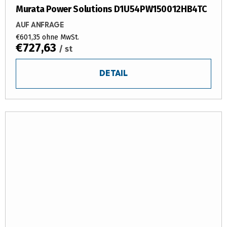
Murata Power Solutions D1U54PW150012HB4TC
AUF ANFRAGE
€601,35 ohne MwSt.
€727,63
/ st
DETAIL