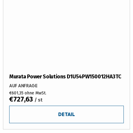
Murata Power Solutions D1U54PW150012HA3TC
AUF ANFRAGE
€601,35 ohne MwSt.
€727,63
/ st
DETAIL