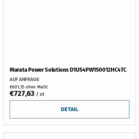
Murata Power Solutions D1U54PW150012HC4TC
AUF ANFRAGE
€601,35 ohne MwSt.
€727,63
/ st
DETAIL