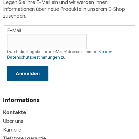
e
Legen Sie Ihre E-Mail ein und wir werden Ihnen
d
Informationen über neue Produkte in unserem E-Shop
e
zusenden.
r
L
E-Mail
i
s
t
Durch die Eingabe Ihrer E-Mail-Adresse stimmen
Sie den
e
Datenschutzbestimmungen zu
Anmelden
Informations
Kontakte
Über uns
Karriere
Tiefstpreisgarantie