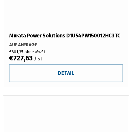
Murata Power Solutions D1U54PW150012HC3TC
AUF ANFRAGE
€601,35 ohne MwSt.
€727,63
/ st
DETAIL