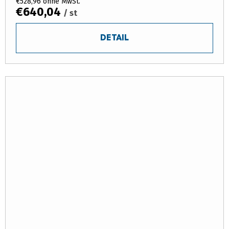
€528,96 ohne MwSt.
€640,04
/ st
DETAIL