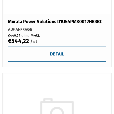
o
d
u
k
Murata Power Solutions D1U54PM80012HB3BC
t
AUF ANFRAGE
e
€449,77 ohne MwSt.
€544,22
/ st
DETAIL