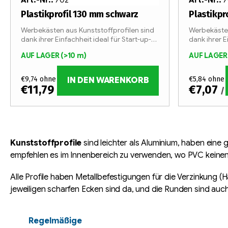
Plastikprofil 130 mm schwarz
Plastikpr
Werbekästen aus Kunststoffprofilen sind
Werbekästen
dank ihrer Einfachheit ideal für Start-up-
dank ihrer E
Unternehmen im Bereich der
Unternehme
AUF LAGER
(>10 m)
AUF LAGE
Lichtwerbung.
Lichtwerbu
€9,74 ohne MwSt.
€5,84 ohne 
IN DEN WARENKORB
€11,79
€7,07
/ m
/
S
t
Kunststoffprofile
sind leichter als Aluminium, haben eine
e
empfehlen es im Innenbereich zu verwenden, wo PVC keinen 
u
Alle Profile haben Metallbefestigungen für die Verzinkung (Ha
e
jeweiligen scharfen Ecken sind da, und die Runden sind auch 
r
e
l
Regelmäßige