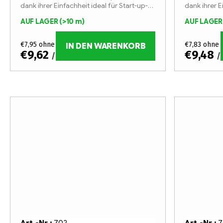
t
P
dank ihrer Einfachheit ideal für Start-up-
dank ihrer E
Unternehmen im Bereich der
Unternehme
i
r
AUF LAGER
(>10 m)
AUF LAGE
Lichtwerbung.
Lichtwerbu
e
o
€7,95 ohne MwSt.
€7,83 ohne 
IN DEN WARENKORB
€9,62
€9,48
/ m
/
r
d
u
u
n
k
g
t
e
Art.-Nr.:
702
Art.-Nr.:
7