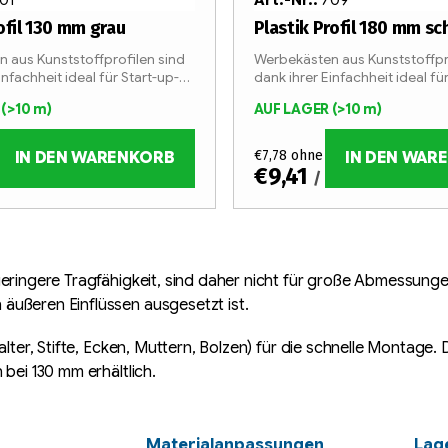
ofil 130 mm grau
Plastik Profil 180 mm s
 aus Kunststoffprofilen sind
Werbekästen aus Kunststoffpr
infachheit ideal für Start-up-
dank ihrer Einfachheit ideal fü
n im Bereich der
Unternehmen im Bereich der
R
(>10 m)
AUF LAGER
(>10 m)
ng.
Lichtwerbung.
MwSt.
€7,78 ohne MwSt.
IN DEN WARENKORB
IN DEN WAR
€9,41
 m
/ m
 geringere Tragfähigkeit, sind daher nicht für große Abmessunge
äußeren Einflüssen ausgesetzt ist.
lter, Stifte, Ecken, Muttern, Bolzen) für die schnelle Montage. 
bei 130 mm erhältlich.
Materialanpassungen
Lage