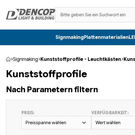
Zum
Inhalt
springen
Signmaking
Plattenmaterialien
LE
Signmaking
Kunststoffprofile - Leuchtkästen
Kuns
Startseite
Kunststoffprofile
Nach Parametern filtern
PREIS:
VERFÜGBARKEIT:
Preisspanne wählen
Wert wählen