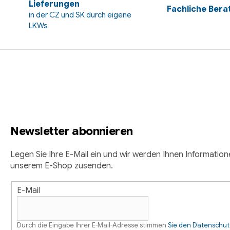
e
Lieferungen
Fachliche Bera
in der CZ und SK durch eigene
m
LKWs
e
n
F
t
e
u
d
ß
e
r
z
L
Newsletter abonnieren
e
i
s
i
Legen Sie Ihre E-Mail ein und wir werden Ihnen Informatio
t
unserem E-Shop zusenden.
l
e
E-Mail
e
Durch die Eingabe Ihrer E-Mail-Adresse stimmen
Sie den Datenschu