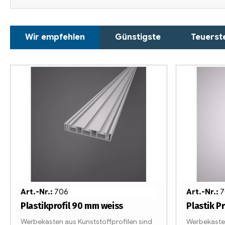
P
Wir empfehlen
Günstigste
Teuerst
r
o
L
d
i
u
s
k
t
t
e
s
d
o
e
Art.-Nr.:
706
Art.-Nr.:
7
r
r
Plastikprofil 90 mm weiss
Plastik P
Werbekästen aus Kunststoffprofilen sind
Werbekästen