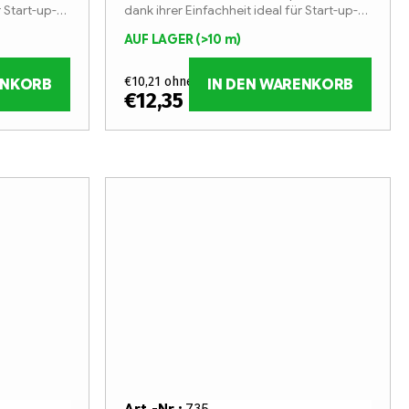
r Start-up-
dank ihrer Einfachheit ideal für Start-up-
Unternehmen im Bereich der
AUF LAGER
(>10 m)
Lichtwerbung.
€10,21 ohne MwSt.
ENKORB
IN DEN WARENKORB
€12,35
/ m
Art.-Nr.:
735