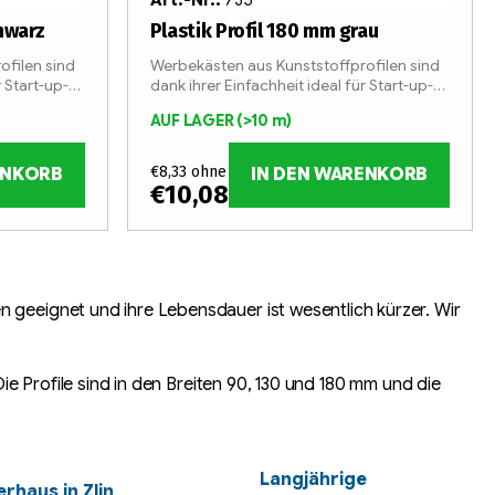
chwarz
Plastik Profil 180 mm grau
ofilen sind
Werbekästen aus Kunststoffprofilen sind
r Start-up-
dank ihrer Einfachheit ideal für Start-up-
Unternehmen im Bereich der
AUF LAGER
(>10 m)
Lichtwerbung.
€8,33 ohne MwSt.
ENKORB
IN DEN WARENKORB
€10,08
/ m
n geeignet und ihre Lebensdauer ist wesentlich kürzer. Wir
Die Profile sind in den Breiten 90, 130 und 180 mm und die
Langjährige
rhaus in Zlin