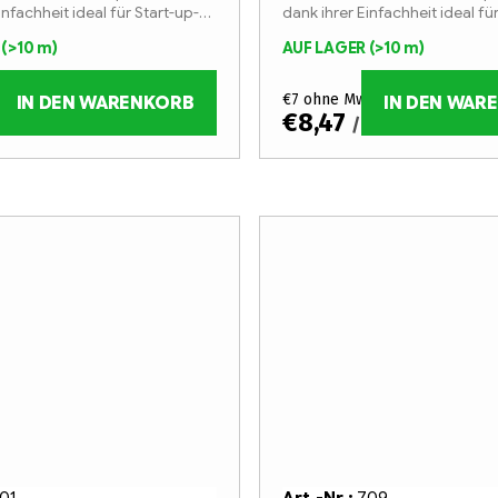
infachheit ideal für Start-up-
dank ihrer Einfachheit ideal fü
n im Bereich der
Unternehmen im Bereich der
R
(>10 m)
AUF LAGER
(>10 m)
ng.
Lichtwerbung.
MwSt.
€7 ohne MwSt.
IN DEN WARENKORB
IN DEN WAR
€8,47
 m
/ m
01
Art.-Nr.:
709