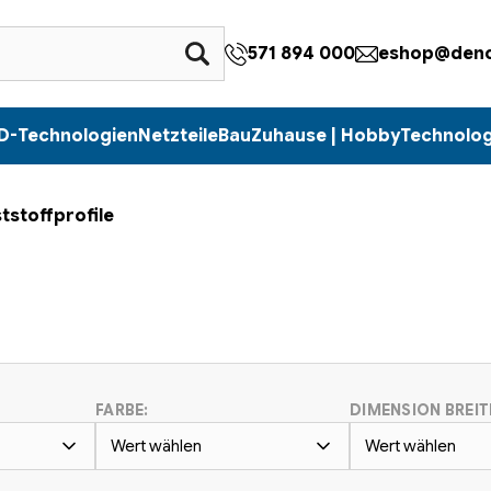
571 894 000
eshop@denc
D-Technologien
Netzteile
Bau
Zuhause | Hobby
Technolog
tstoffprofile
FARBE:
DIMENSION BREIT
Wert wählen
Wert wählen