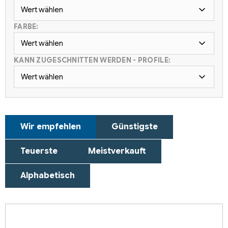
Wert wählen
FARBE:
Wert wählen
KANN ZUGESCHNITTEN WERDEN - PROFILE:
Wert wählen
P
Wir empfehlen
Günstigste
r
o
Teuerste
Meistverkauft
d
u
Alphabetisch
k
t
L
s
i
o