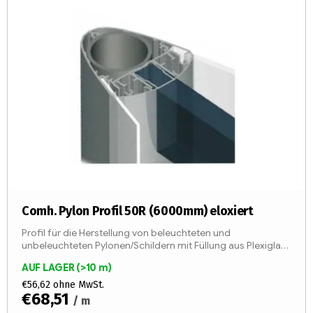
s
r
t
t
e
i
d
e
e
r
r
u
P
n
r
g
o
d
u
k
Comh. Pylon Profil 50R (6000mm) eloxiert
t
Profil für die Herstellung von beleuchteten und
e
unbeleuchteten Pylonen/Schildern mit Füllung aus Plexiglas,
Polycarbonat oder vorgeformten Aluminium-
AUF LAGER
(>10 m)
Verbundplatten. Perfekte...
€56,62 ohne MwSt.
€68,51
/ m