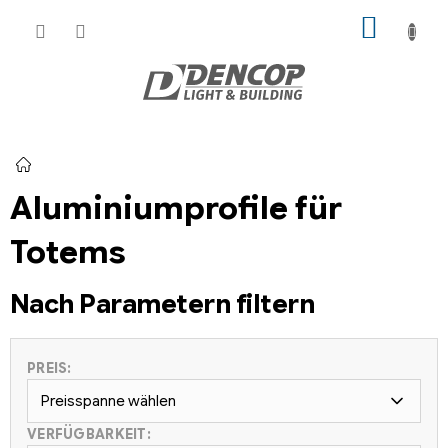
Zum
WARE
Inhalt
springen
Startseite
Aluminiumprofile für
Totems
Nach Parametern filtern
PREIS:
Preisspanne wählen
VERFÜGBARKEIT: