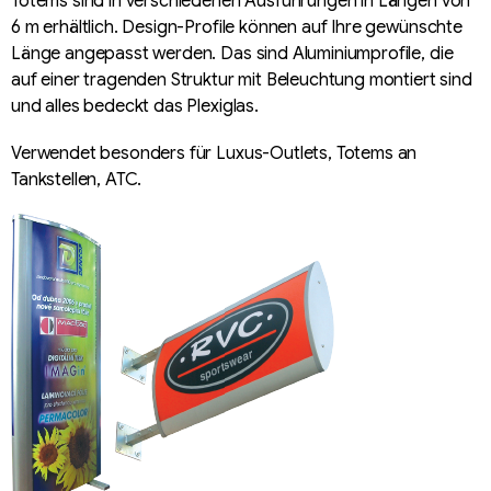
Totems sind in verschiedenen Ausführungen in Längen von
l
6 m erhältlich. Design-Profile können auf Ihre gewünschte
e
Länge angepasst werden. Das sind Aluminiumprofile, die
m
auf einer tragenden Struktur mit Beleuchtung montiert sind
e
und alles bedeckt das Plexiglas.
n
t
Verwendet besonders für Luxus-Outlets, Totems an
e
Tankstellen, ATC.
d
e
r
L
i
s
t
e