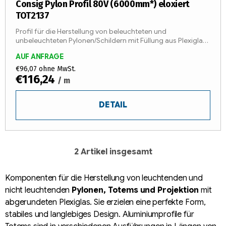
Consig Pylon Profil 80V (6000mm*) eloxiert
TOT2137
Profil für die Herstellung von beleuchteten und
unbeleuchteten Pylonen/Schildern mit Füllung aus Plexiglas,
Polycarbonat oder vorgeformten Aluminium-
AUF ANFRAGE
Verbundplatten. Perfekte...
€96,07 ohne MwSt.
€116,24
/ m
DETAIL
2
Artikel insgesamt
S
t
e
Komponenten für die Herstellung von leuchtenden und
u
nicht leuchtenden
Pylonen, Totems und Projektion
mit
e
abgerundeten Plexiglas. Sie erzielen eine perfekte Form,
r
stabiles und langlebiges Design. Aluminiumprofile für
e