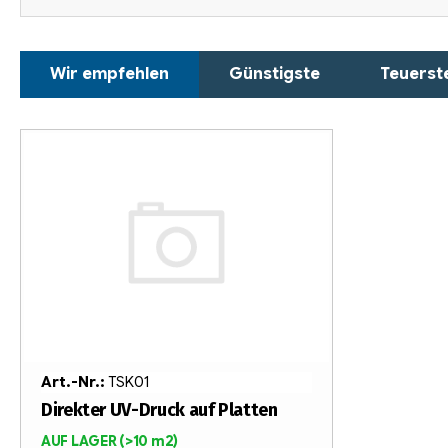
P
Wir empfehlen
Günstigste
Teuerst
r
o
L
d
i
u
s
k
t
t
e
s
d
o
e
Art.-Nr.:
TSK01
r
r
Direkter UV-Druck auf Platten
AUF LAGER
(>10 m2)