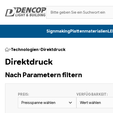
Zum
Inhalt
springen
Signmaking
Plattenmaterialien
LE
Technologien
Direktdruck
Startseite
Direktdruck
Nach Parametern filtern
PREIS:
VERFÜGBARKEIT:
Preisspanne wählen
Wert wählen