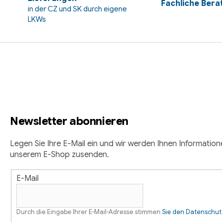
Fachliche Bera
in der CZ und SK durch eigene
e
LKWs
d
e
F
r
L
u
i
ß
s
t
z
e
Newsletter abonnieren
e
i
Legen Sie Ihre E-Mail ein und wir werden Ihnen Informatio
unserem E-Shop zusenden.
l
E-Mail
e
Durch die Eingabe Ihrer E-Mail-Adresse stimmen
Sie den Datenschu