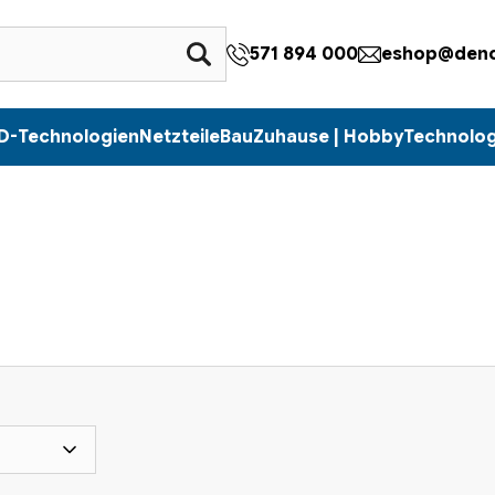
571 894 000
eshop@denc
D-Technologien
Netzteile
Bau
Zuhause | Hobby
Technolog