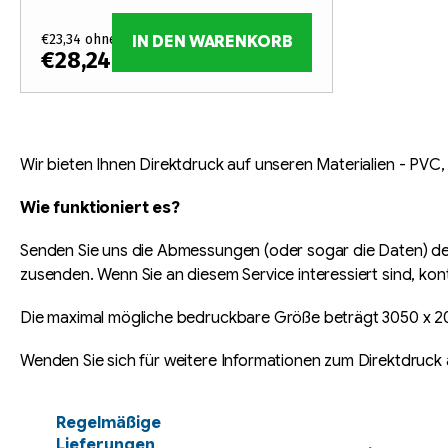
t
P
i
r
€23,34 ohne MwSt.
IN DEN WARENKORB
€28,24
/ m2
e
o
r
d
S
u
u
t
Wir bieten Ihnen Direktdruck auf unseren Materialien - PVC,
e
n
k
Wie funktioniert es?
u
g
t
e
Senden Sie uns die Abmessungen (oder sogar die Daten) der 
r
e
zusenden. Wenn Sie an diesem Service interessiert sind, kont
e
l
Die maximal mögliche bedruckbare Größe beträgt 3050 x 
e
Wenden Sie sich für weitere Informationen zum Direktdruc
m
e
n
Regelmäßige
t
Lieferungen