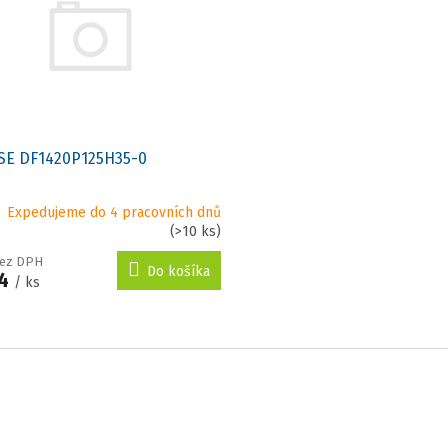
SE DF1420P125H35-0
Expedujeme do 4 pracovních dnů
(>10 ks)
bez DPH
Do košíka
54
/ ks
O
v
l
á
d
a
c