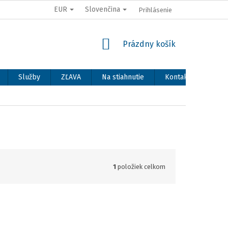
EUR
Slovenčina
Prihlásenie
NÁKUPNÝ
Prázdny košík
KOŠÍK
Služby
ZĽAVA
Na stiahnutie
Kontakty
1
položiek celkom