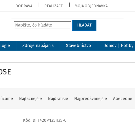
DOPRAVA
REALIZACE
MOJA OBJEDNÁVKA
HĽADAŤ
logie
Zdroje napájania
Stavebníctvo
Domov | Hobby
OSE
rúčame
Najlacnejšie
Najdrahšie
Najpredávanejšie
Abecedne
Kód:
DF1420P125H35-0