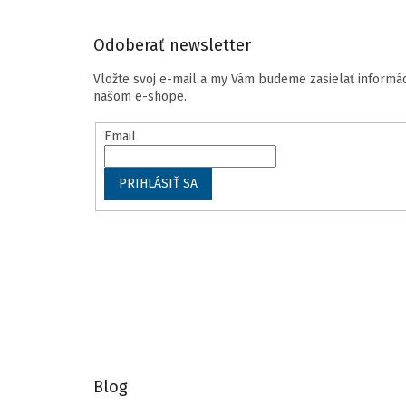
i
e
Odoberať newsletter
Vložte svoj e-mail a my Vám budeme zasielať informá
našom e-shope.
Email
PRIHLÁSIŤ SA
Blog