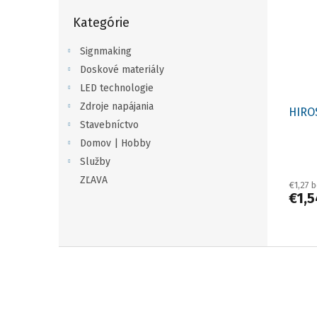
i
p
Preskočiť
s
r
Kategórie
kategórie
p
o
r
d
Signmaking
o
u
Doskové materiály
d
k
LED technologie
u
t
Zdroje napájania
HIRO
k
o
Stavebníctvo
t
v
Domov | Hobby
o
v
Služby
ZĽAVA
€1,27 
€1,
Z
á
p
ä
t