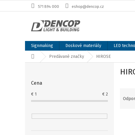
Prejsť
571 894 000
eshop@dencop.cz
na
obsah
Signmaking
Doskové materiály
LED techno
Domov
Predávané značky
HIROSE
B
HIR
o
č
Cena
n
R
ý
€
1
€
2
a
p
Odpo
d
a
e
n
V
n
e
ý
i
l
p
e