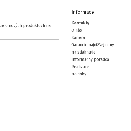
i
e
Informace
p
r
Kontakty
v
cie o nových produktoch na
O nás
k
y
Kariéra
v
Garancie najnižšej ceny
ý
Na stiahnutie
p
i
Informačný poradca
s
Realizace
u
Novinky