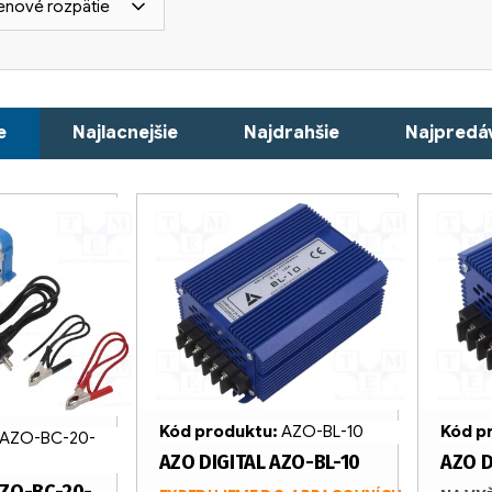
enové rozpätie
e
Najlacnejšie
Najdrahšie
Najpredáv
Kód p
Kód produktu:
AZO-BL-10
AZO-BC-20-
AZO D
AZO DIGITAL AZO-BL-10