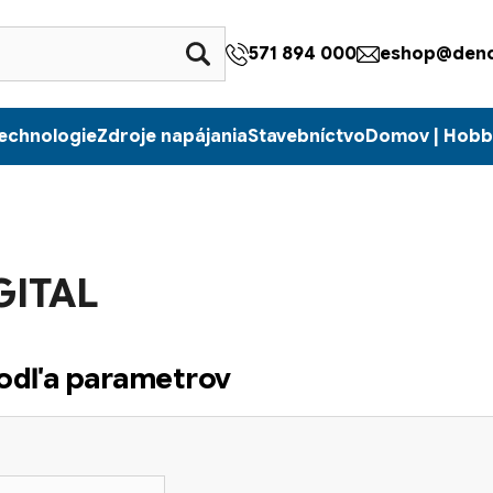
571 894 000
eshop@denc
echnologie
Zdroje napájania
Stavebníctvo
Domov | Hobb
GITAL
podľa parametrov