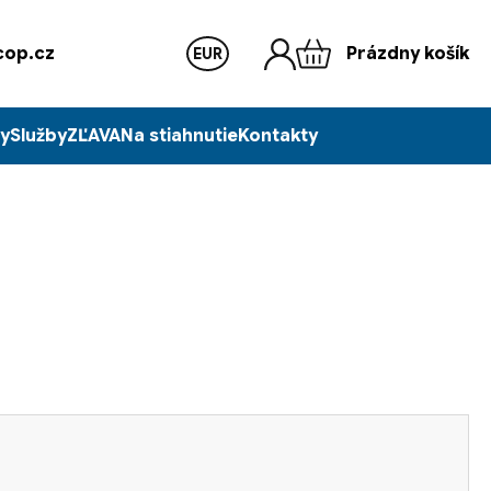
op.cz
Prázdny košík
EUR
y
Služby
ZĽAVA
Na stiahnutie
Kontakty