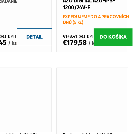
AZO DIGITAL AZO-IPS-
ŽIADANIE
1200/24V-E
EXPEDUJEME DO 4 PRACOVNÍCH
DNŮ
(5 ks)
 bez DPH
€148,41 bez DPH
DETAIL
DO KOŠÍKA
,45
€179,58
/ ks
/ ks