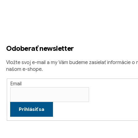
á
Z
d
á
a
c
p
i
ä
e
Odoberať newsletter
p
t
r
i
Vložte svoj e-mail a my Vám budeme zasielať informácie o
v
našom e-shope.
k
e
y
Email
v
ý
p
Prihlásiť sa
i
s
u