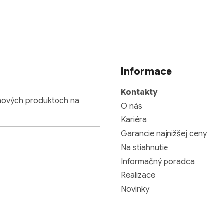
n
k
o
v
a
n
Informace
i
e
Kontakty
 nových produktoch na
O nás
Kariéra
Garancie najnižšej ceny
Na stiahnutie
Informačný poradca
Realizace
Novinky