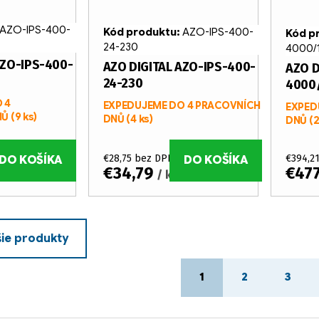
AZO-IPS-400-
Kód produktu:
AZO-IPS-400-
Kód p
24-230
4000/
AZO-IPS-400-
AZO DIGITAL AZO-IPS-400-
AZO D
24-230
4000/
 4
EXPEDUJEME DO 4 PRACOVNÍCH
EXPED
NŮ
(9 ks)
DNŮ
(4 ks)
DNŮ
(2
€28,75 bez DPH
€394,2
DO KOŠÍKA
DO KOŠÍKA
€34,79
€47
/ ks
šie produkty
S
1
2
3
t
r
á