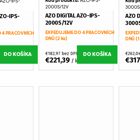
Kód produktu:
AZO-IPS-
Kód p
AZO-IPS-
2000S/12V
3000S
AZO DIGITAL AZO-IPS-
AZO D
AZO-IPS-
2000S/12V
3000
EXPEDUJEME DO 4 PRACOVNÍCH
EXPED
 4 PRACOVNÍCH
DNŮ
(2 ks)
DNŮ
(1
€182,97 bez DPH
€262,0
DO KOŠÍKA
DO KOŠÍKA
€221,39
€31
s
/ ks