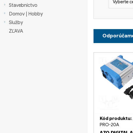
Vyberte c
a
Stavebníctvo
Domov | Hobby
n
Služby
e
R
ZĽAVA
Odporúčam
l
a
d
V
e
ý
n
p
i
i
e
s
p
p
Kód produktu:
r
r
PRO-20A