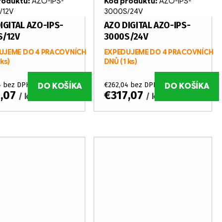
roduktu:
AZO-IPS-
Kód produktu:
AZO-IPS-
/12V
3000S/24V
IGITAL AZO-IPS-
AZO DIGITAL AZO-IPS-
S/12V
3000S/24V
UJEME DO 4 PRACOVNÍCH
EXPEDUJEME DO 4 PRACOVNÍCH
 ks)
DNŮ
(1 ks)
4 bez DPH
€262,04 bez DPH
DO KOŠÍKA
DO KOŠÍKA
7,07
€317,07
/ ks
/ ks