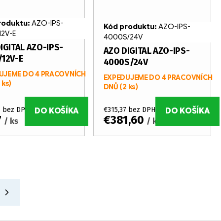
roduktu:
AZO-IPS-
Kód produktu:
AZO-IPS-
12V-E
4000S/24V
IGITAL AZO-IPS-
AZO DIGITAL AZO-IPS-
12V-E
4000S/24V
UJEME DO 4 PRACOVNÍCH
EXPEDUJEME DO 4 PRACOVNÍCH
 ks)
DNŮ
(2 ks)
1 bez DPH
€315,37 bez DPH
DO KOŠÍKA
DO KOŠÍKA
7
€381,60
/ ks
/ ks