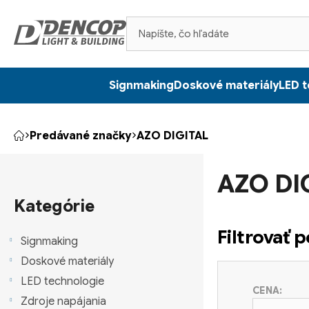
Prejsť
na
obsah
Signmaking
Doskové materiály
LED t
Predávané značky
AZO DIGITAL
Domov
B
AZO DI
o
Preskočiť
kategórie
Kategórie
č
Filtrovať 
n
Signmaking
Doskové materiály
ý
LED technologie
CENA:
p
Zdroje napájania