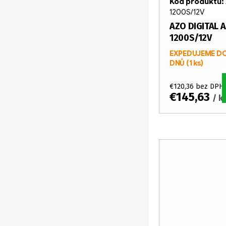
Kód produktu:
1200S/12V
AZO DIGITAL 
1200S/12V
EXPEDUJEME DO
DNŮ
(1 ks)
€120,36 bez DPH
€145,63
/ k