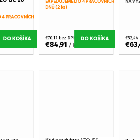
AZO-BC-20-
NA VY
EXPEDUJEME DO 4 PRACOVNÍCH
DNŮ
(2 ks)
 4 PRACOVNÍCH
€70,17 bez DPH
€52,44
DO KOŠÍKA
DO KOŠÍKA
€84,91
€63
/ ks