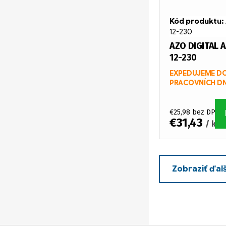
Kód produktu:
12-230
AZO DIGITAL 
12-230
EXPEDUJEME DO
PRACOVNÍCH D
€25,98 bez DPH
€31,43
/ ks
Zobraziť ďal
O
v
l