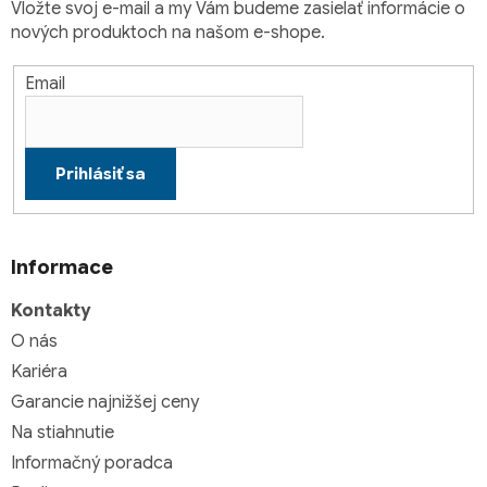
y
Vložte svoj e-mail a my Vám budeme zasielať informácie o
v
nových produktoch na našom e-shope.
ý
p
Email
i
s
u
Prihlásiť sa
Informace
Kontakty
O nás
Kariéra
Garancie najnižšej ceny
Na stiahnutie
Informačný poradca