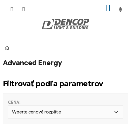
Prejsť
NÁKU
na
KOŠÍK
obsah
Domov
Advanced Energy
Filtrovať podľa parametrov
CENA:
Vyberte cenové rozpätie