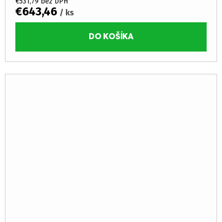
€531,79 bez DPH
€643,46
/ ks
DO KOŠÍKA