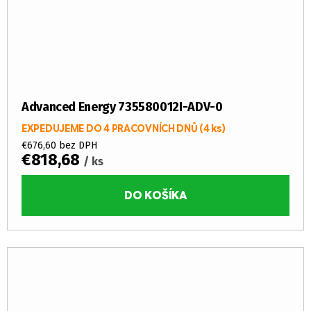
Advanced Energy 735580012I-ADV-0
EXPEDUJEME DO 4 PRACOVNÍCH DNŮ
(4 ks)
€676,60 bez DPH
€818,68
/ ks
DO KOŠÍKA