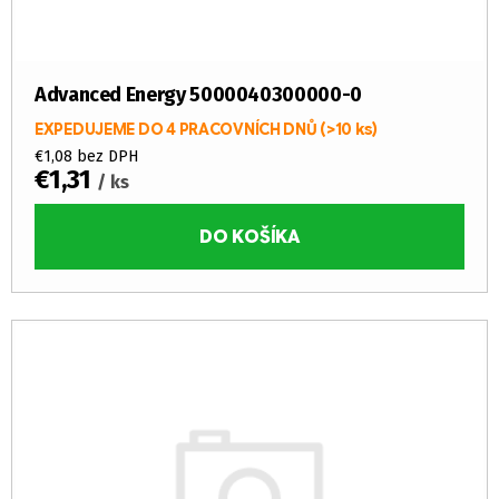
k
t
o
v
Advanced Energy 5000040300000-0
EXPEDUJEME DO 4 PRACOVNÍCH DNŮ
(>10 ks)
€1,08 bez DPH
€1,31
/ ks
DO KOŠÍKA