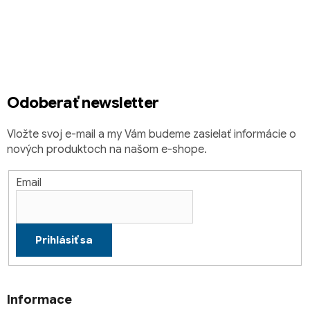
Z
á
p
ä
t
i
Odoberať newsletter
e
Vložte svoj e-mail a my Vám budeme zasielať informácie o
nových produktoch na našom e-shope.
Email
Prihlásiť sa
Informace