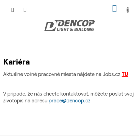
Prejsť
NÁKU
na
KOŠÍK
obsah
Kariéra
Aktuálne voľné pracovné miesta nájdete na Jobs.cz
TU
V prípade, že nás chcete kontaktovať, môžete poslať svoj
životopis na adresu
prace@dencop.cz