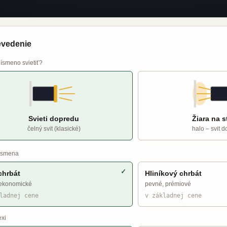
evedenie
ísmeno svietiť?
Svieti dopredu
Žiara na 
čelný svit (klasické)
halo – svit 
ísmena
chrbát
Hliníkový chrbát
 ekonomické
pevné, prémiové
ladnej cene
v základnej cene
exi