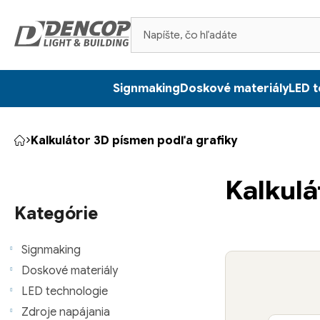
Prejsť
na
obsah
Signmaking
Doskové materiály
LED t
Kalkulátor 3D písmen podľa grafiky
Domov
B
Kalkulá
o
Preskočiť
kategórie
Kategórie
č
n
Signmaking
Doskové materiály
ý
LED technologie
p
Zdroje napájania