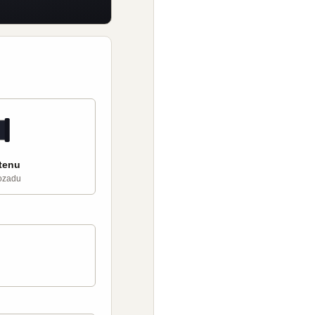
stenu
dozadu