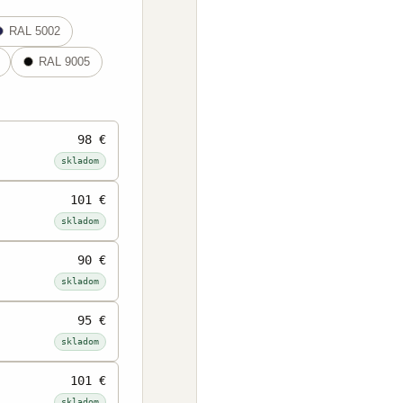
490 €
RAL 5002
skladom
RAL 9005
332 €
skladom
330 €
98 €
skladom
skladom
201 €
101 €
skladom
skladom
242 €
90 €
skladom
skladom
125 €
95 €
skladom
skladom
261 €
101 €
skladom
skladom