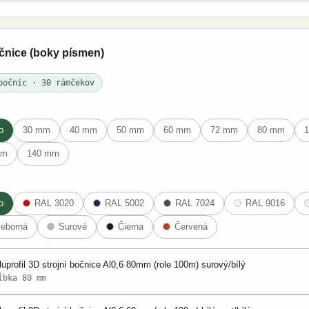
čnice (boky písmen)
bočníc · 30 rámčekov
o
30 mm
40 mm
50 mm
60 mm
72 mm
80 mm
mm
140 mm
o
RAL 3020
RAL 5002
RAL 7024
RAL 9016
ieborná
Surové
Čierna
Červená
luprofil 3D strojní bočnice Al0,6 80mm (role 100m) surový/bílý
ĺbka 80 mm