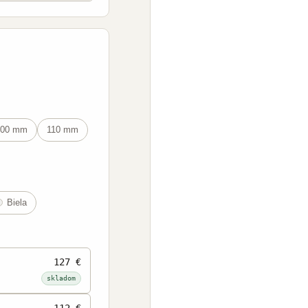
100 mm
110 mm
Biela
127 €
skladom
112 €