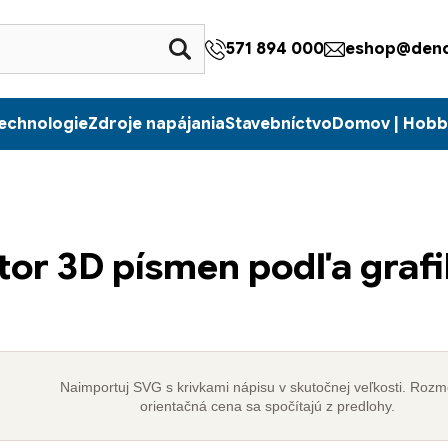
571 894 000
eshop@denc
echnologie
Zdroje napájania
Stavebníctvo
Domov | Hobb
tor 3D písmen podľa graf
Naimportuj SVG s krivkami nápisu v skutočnej veľkosti. Rozm
orientačná cena sa spočítajú z predlohy.