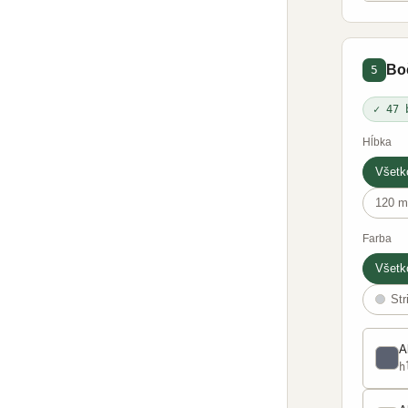
Bo
5
✓ 47 
Hĺbka
Všetk
120 
Farba
Všetk
Str
A
h