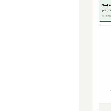
3–4 
plexi v
v zák