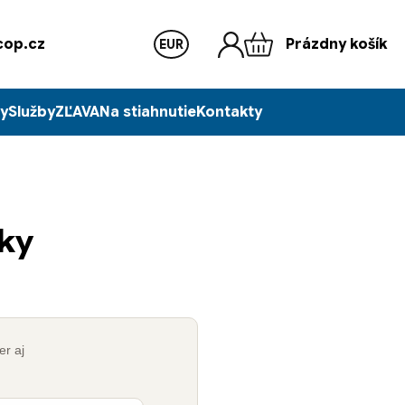
op.cz
Prázdny košík
EUR
y
Služby
ZĽAVA
Na stiahnutie
Kontakty
iky
er aj