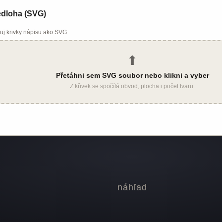
edloha (SVG)
uj krivky nápisu ako SVG
⬆
Přetáhni sem SVG soubor nebo klikni a vyber
Z křivek se spočítá obvod, plocha i počet tvarů.
náhľad