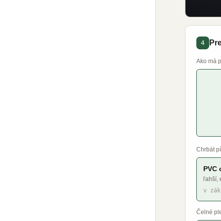
Pr
4
Ako má p
Chrbát p
PVC 
ľahší,
v zák
Čelné pl