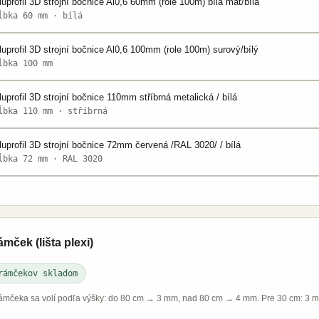
luprofil 3D strojní bočnice Al0,6 60mm (role 100m) bílá mat/bílá
ĺbka 60 mm · bílá
luprofil 3D strojní bočnice Al0,6 100mm (role 100m) surový/bílý
ĺbka 100 mm
luprofil 3D strojní bočnice 110mm stříbrná metalická / bílá
ĺbka 110 mm · stříbrná
luprofil 3D strojní bočnice 72mm červená /RAL 3020/ / bílá
ĺbka 72 mm · RAL 3020
luprofil 3D strojní bočnice 72mm bílá lesk /RAL 9016/ / bílá
ĺbka 72 mm · RAL 9016
luprofil 3D strojní bočnice 72mm stříbrná metalická / bílá
ámček (lišta plexi)
ĺbka 72 mm · stříbrná
rámčekov skladom
luprofil 3D strojní bočnice 110mm červená /RAL 3020/ / bílá
ámčeka sa volí podľa výšky: do 80 cm → 3 mm, nad 80 cm → 4 mm. Pre 30 cm: 3 
ĺbka 110 mm · RAL 3020