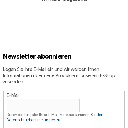
S
t
F
e
u
u
e
ß
r
z
e
e
l
i
e
Newsletter abonnieren
l
m
e
e
Legen Sie Ihre E-Mail ein und wir werden Ihnen
n
Informationen über neue Produkte in unserem E-Shop
t
zusenden.
e
d
e
E-Mail
r
L
i
Durch die Eingabe Ihrer E-Mail-Adresse stimmen
Sie den
Datenschutzbestimmungen zu
s
t