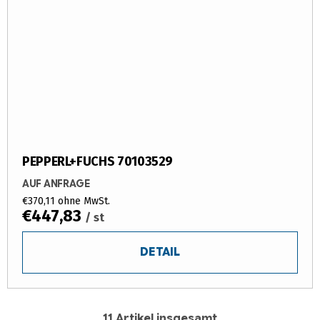
PEPPERL+FUCHS 70103529
AUF ANFRAGE
€370,11 ohne MwSt.
€447,83
/ st
DETAIL
11
Artikel insgesamt