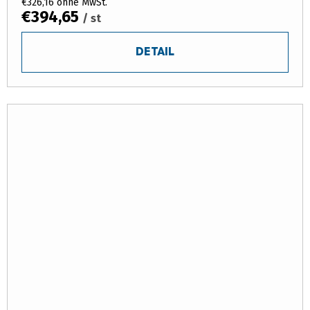
€326,16 ohne MwSt.
€394,65
/ st
DETAIL