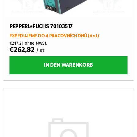
o
d
u
k
PEPPERL+FUCHS 70103517
t
EXPEDUJEME DO 4 PRACOVNÍCH DNŮ
(6 st)
e
€217,21 ohne MwSt.
€262,82
/ st
IN DEN WARENKORB