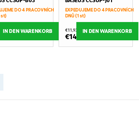
US CCSUP-B03
BASEUS CCSUP-J01
UJEME DO 4 PRACOVNÍCH
EXPEDUJEME DO 4 PRACOVNÍCH
 st)
DNŮ
(1 st)
 ohne MwSt.
€11,93 ohne MwSt.
IN DEN WARENKORB
IN DEN WARENKORB
32
€14,44
/ st
/ st