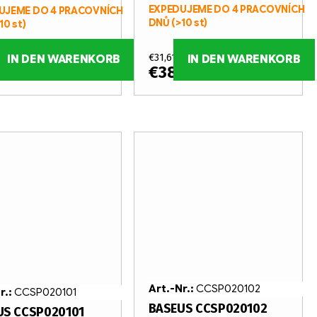
EXPEDUJEME DO 4 PRACOVNÍCH
UJEME DO 4 PRACOVNÍCH
DNŮ
(>10 st)
10 st)
 ohne MwSt.
€31,61 ohne MwSt.
IN DEN WARENKORB
IN DEN WARENKORB
,87
€38,25
/ st
/ st
Art.-Nr.:
CCSP020102
r.:
CCSP020101
BASEUS CCSP020102
US CCSP020101