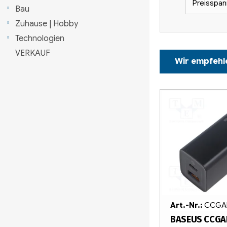
Preisspan
l
Bau
Zuhause | Hobby
e
Technologien
i
P
VERKAUF
Wir empfehl
s
r
t
o
L
e
d
i
u
s
k
t
t
e
s
d
Art.-Nr.:
CCGAN
o
e
BASEUS CCGA