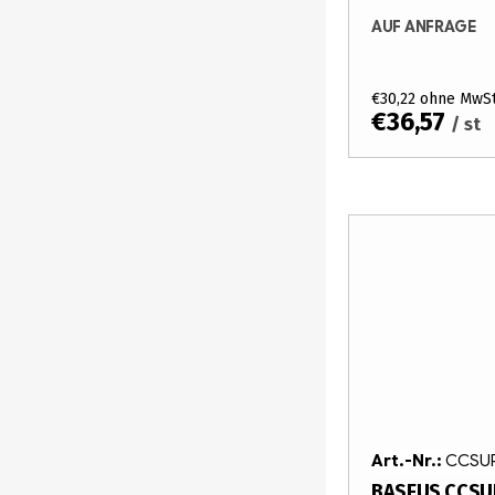
AUF ANFRAGE
€30,22 ohne MwSt
€36,57
/ st
Art.-Nr.:
CCSUP
BASEUS CCSU