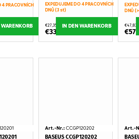
EXPEDUJEME DO 4 PRACOVNÍCH
EXPED
 4 PRACOVNÍCH
DNŮ
(3 st)
DNŮ
(>
.
€27,35 ohne MwSt.
€47,83
N WARENKORB
IN DEN WARENKORB
€33,09
€57
/ st
20201
Art.-Nr.:
CCGP120202
Art.-N
120201
BASEUS CCGP120202
BASE