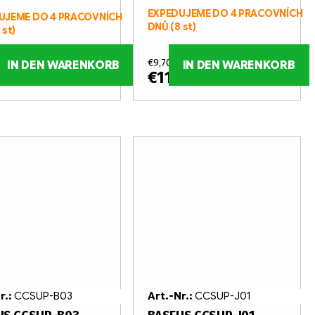
EXPEDUJEME DO 4 PRACOVNÍCH
UJEME DO 4 PRACOVNÍCH
DNŮ
(8 st)
 st)
 ohne MwSt.
€9,70 ohne MwSt.
IN DEN WARENKORB
IN DEN WARENKORB
51
€11,74
/ st
/ st
r.:
CCSUP-B03
Art.-Nr.:
CCSUP-J01