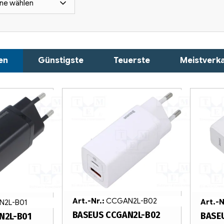
ne wählen
en
Günstigste
Teuerste
Meistverka
Art.-Nr.:
CCGAN2L-B02
Art.-N
2L-B01
BASEUS CCGAN2L-B02
BASE
N2L-B01