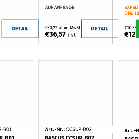
AUF ANFRAGE
EXPED
DNŮ
(8
.
€30,22 ohne MwSt.
€10,34
DETAIL
DETAIL
€36,57
€12,
/ st
-B01
Art.-Nr.:
CCSUP-B02
Art.-N
P-B01
BASEUS CCSUP-B02