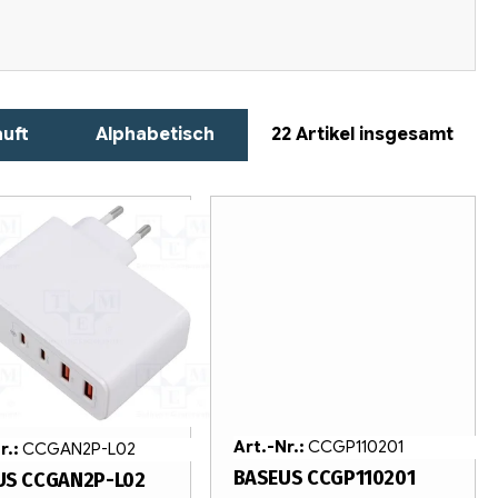
uft
Alphabetisch
22
Artikel insgesamt
Art.-Nr.:
CCGP110201
r.:
CCGAN2P-L02
BASEUS CCGP110201
US CCGAN2P-L02