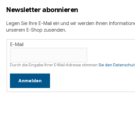
z
e
Newsletter abonnieren
m
e
e
i
Legen Sie Ihre E-Mail ein und wir werden Ihnen Informatio
n
unserem E-Shop zusenden.
t
l
e
E-Mail
e
d
e
r
Durch die Eingabe Ihrer E-Mail-Adresse stimmen
Sie den Datenschu
L
i
Anmelden
s
t
e