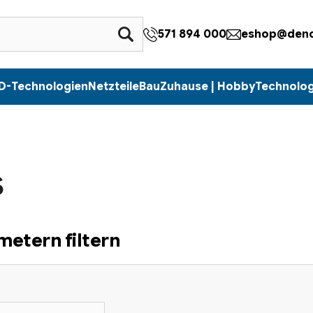
571 894 000
eshop@denc
D-Technologien
Netzteile
Bau
Zuhause | Hobby
Technolog
S
etern filtern