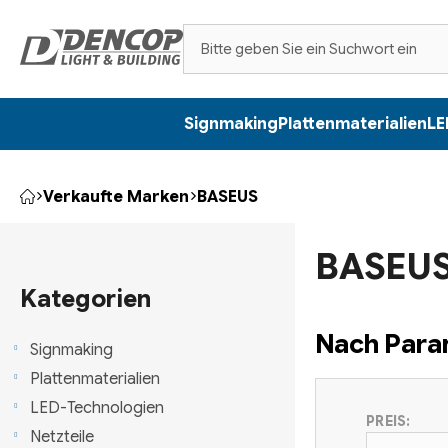
Zum
Inhalt
springen
Signmaking
Plattenmaterialien
LE
Verkaufte Marken
BASEUS
Startseite
S
BASEU
e
Kategorien
überspringen
Kategorien
i
Nach Param
t
Signmaking
Plattenmaterialien
e
LED-Technologien
PREIS:
n
Netzteile