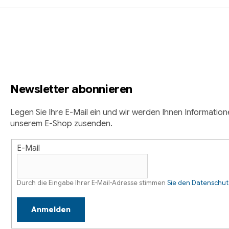
F
u
ß
z
Newsletter abonnieren
e
i
Legen Sie Ihre E-Mail ein und wir werden Ihnen Informatio
unserem E-Shop zusenden.
l
E-Mail
e
Durch die Eingabe Ihrer E-Mail-Adresse stimmen
Sie den Datenschu
Anmelden