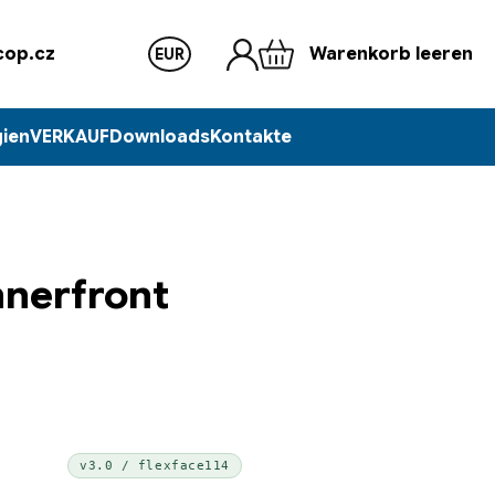
op.cz
Warenkorb leeren
EUR
ien
VERKAUF
Downloads
Kontakte
nnerfront
v3.0 / flexface114