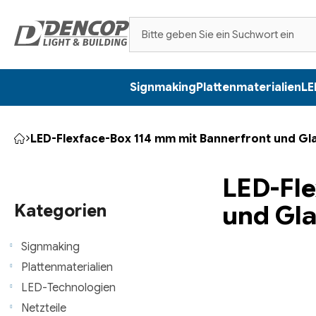
Zum
Inhalt
springen
Signmaking
Plattenmaterialien
LE
LED-Flexface-Box 114 mm mit Bannerfront und G
Startseite
S
LED-Fle
e
Kategorien
und Gl
überspringen
Kategorien
i
t
Signmaking
Plattenmaterialien
e
LED-Technologien
n
Netzteile