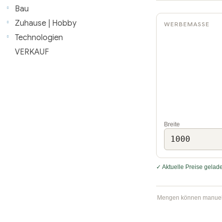
l
Bau
Zuhause | Hobby
WERBEMASSE
e
Technologien
i
VERKAUF
s
t
e
Breite
✓ Aktuelle Preise gelade
Mengen können manuell a