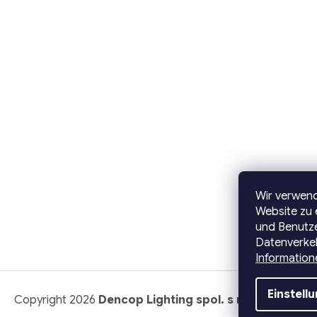
Wir verwen
Website zu 
und Benutze
Datenverkeh
Information
Einstell
Copyright 2026
Dencop Lighting spol. s r.o.
. Alle Recht