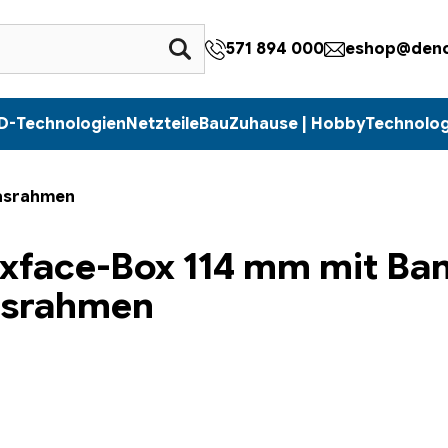
571 894 000
eshop@denc
D-Technologien
Netzteile
Bau
Zuhause | Hobby
Technolog
lasrahmen
xface-Box 114 mm mit Ba
asrahmen