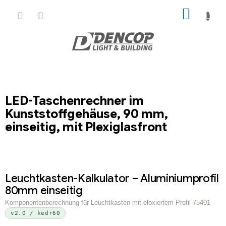
Zum
WARE
Inhalt
springen
LED-Taschenrechner im
Kunststoffgehäuse, 90 mm,
einseitig, mit Plexiglasfront
Leuchtkasten-Kalkulator – Aluminiumprofil
80mm einseitig
Komponentenberechnung für Leuchtkasten mit eloxiertem Profil 75401
v2.0 / kedr60