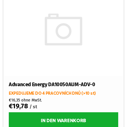
s
r
t
t
e
i
d
e
e
r
r
u
P
n
r
g
o
d
u
k
Advanced Energy DA10050AUM-ADV-0
t
EXPEDUJEME DO 4 PRACOVNÍCH DNŮ
(>10 st)
e
€16,35 ohne MwSt.
€19,78
/ st
IN DEN WARENKORB