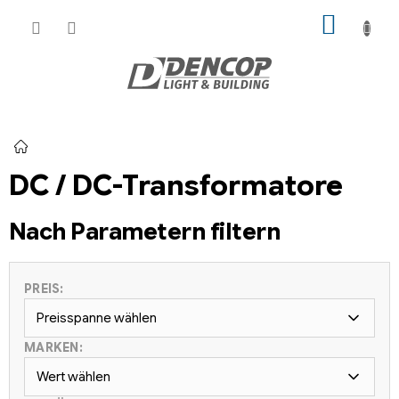
Zum
WARE
Inhalt
springen
Startseite
DC / DC-Transformatore
Nach Parametern filtern
PREIS:
Preisspanne wählen
MARKEN:
Wert wählen