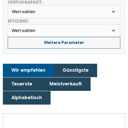
VERFÜGBARKEIT:
Wert wählen
EFFIZIENZ:
Wert wählen
Weitere Parameter
P
Wir empfehlen
Günstigste
r
o
Teuerste
Meistverkauft
d
u
Alphabetisch
k
t
L
s
i
o