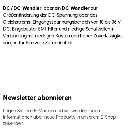
i
e
DC / DC-Wandler
oder ein
DC-Wandler
zur
e
r
r
Größenänderung der DC-Spannung oder des
e
u
Gleichstroms. Eingangsspannungsbereich von 18 bis 36 V
l
n
DC. Eingebauter EMI-Filter und niedrige Schallwellen in
e
g
Verbindung mit niedrigen Kosten und hoher Zuverlässigkeit
m
e
sorgen für Ihre volle Zufriedenheit.
n
F
t
u
e
d
ß
e
z
r
e
L
i
i
Newsletter abonnieren
l
s
t
e
Legen Sie Ihre E-Mail ein und wir werden Ihnen
e
Informationen über neue Produkte in unserem E-Shop
zusenden.