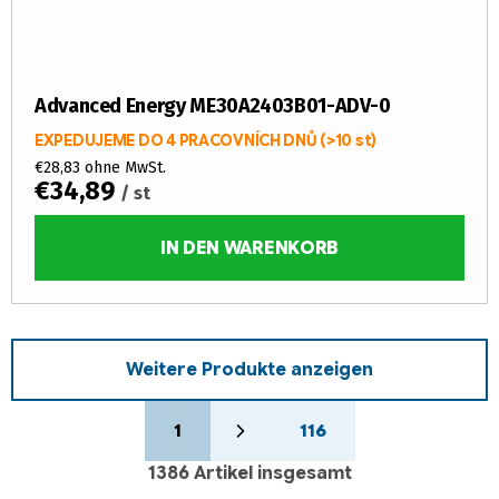
Advanced Energy ME30A2403B01-ADV-0
EXPEDUJEME DO 4 PRACOVNÍCH DNŮ
(>10 st)
€28,83 ohne MwSt.
€34,89
/ st
IN DEN WARENKORB
Weitere Produkte anzeigen
P
S
a
1
116
t
g
e
i
1386
Artikel insgesamt
u
n