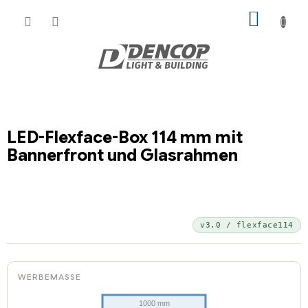
Zum
WARE
Inhalt
springen
LED-Flexface-Box 114 mm mit
Bannerfront und Glasrahmen
v3.0 / flexface114
WERBEMASSE