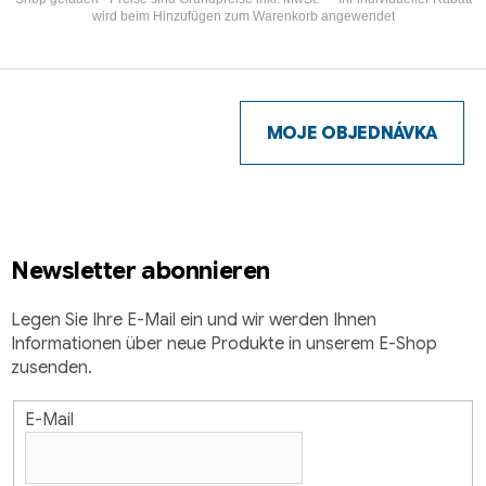
wird beim Hinzufügen zum Warenkorb angewendet
F
u
ß
MOJE OBJEDNÁVKA
z
e
i
l
Newsletter abonnieren
e
Legen Sie Ihre E-Mail ein und wir werden Ihnen
Informationen über neue Produkte in unserem E-Shop
zusenden.
E-Mail