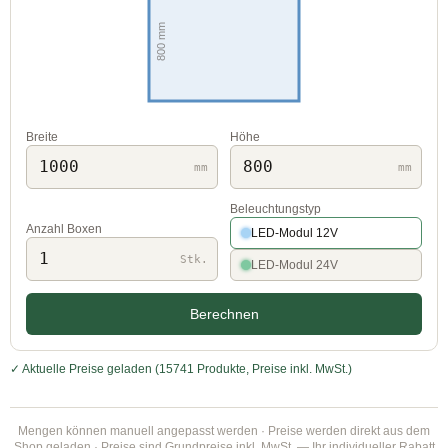
Breite
Höhe
mm
mm
Beleuchtungstyp
Anzahl Boxen
LED-Modul 12V
Stk.
LED-Modul 24V
Berechnen
✓ Aktuelle Preise geladen (15741 Produkte, Preise inkl. MwSt.)
Mengen können manuell angepasst werden · Preise werden direkt aus dem
Shop geladen · Preise sind Grundpreise inkl. MwSt. — Ihr individueller Rabatt